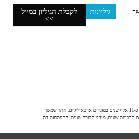
גיליונות
לקבלת הגיליון במייל
שר
>>
יריחו, עבור רוב העולם, הוא אתר פרהיסטורי מרתק. העיר הראשונה בעולם, בה נבנתה החומה הראשונה והמגדל הראשון בעולם, מלפני כ-11 אלף שנים במונחים ארכאולוגיים. אתר שמשך
תרבויות שונות, מנהגי קבורה שונים, התפתחות דת