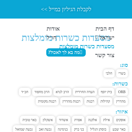
לקבלת הגיליון במייל >>
דף הבית
אודות
מסעדות כשרות מומלצות
ישראל
חו״ל
מסעדות כשרות מומלצות
מה בא לך לאכול?
צור קשר
סוג:
בשרי
חלבי
כשרות:
ORB
בית יוסף
העדה החרדית
הרב לנדא
הרב מחפוד
חב״ד
מהדרין
קהילות
רבנות
רבנות מהדרין
רבנות מקומית
איזור:
אופקים
אילת
אלקנה
אפרת
אשדוד
אשקלון
באר טוביה
באר שבע
בוסתן הגליל
בני ברק
בנימינה
גבעת זאב
גבעת שמואל