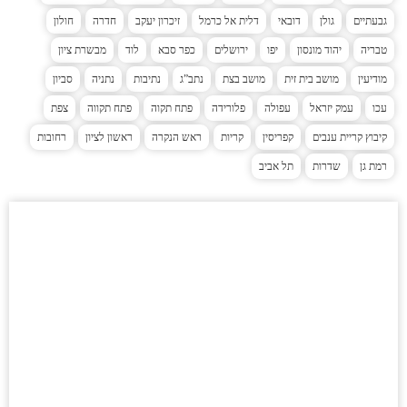
גבעתיים
גולן
דובאי
דלית אל כרמל
זיכרון יעקב
חדרה
חולון
טבריה
יהוד מונסון
יפו
ירושלים
כפר סבא
לוד
מבשרת ציון
מודיעין
מושב בית זית
מושב בצת
נתב”ג
נתיבות
נתניה
סביון
עכו
עמק יזראל
עפולה
פלורידה
פתח תקוה
פתח תקווה
צפת
קיבוץ קריית ענבים
קפריסין
קריות
ראש הנקרה
ראשון לציון
רחובות
רמת גן
שדרות
תל אביב