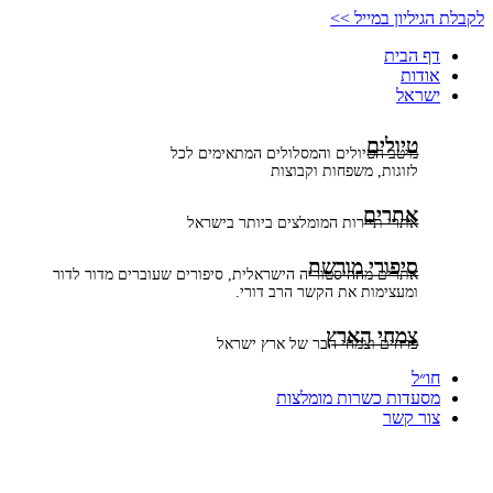
דלג
לקבלת הגיליון במייל >>
לתוכן
דף הבית
אודות
ישראל
טיולים
מיטב הטיולים והמסלולים המתאימים לכל
לזוגות, משפחות וקבוצות
אתרים
אתרי תיירות המומלצים ביותר בישראל
סיפורי מורשת
אתרים מההיסטוריה הישראלית, סיפורים שעוברים מדור לדור
ומעצימות את הקשר הרב דורי.
צמחי הארץ
פרחים וצמחי הבר של ארץ ישראל
חו״ל
מסעדות כשרות מומלצות
צור קשר