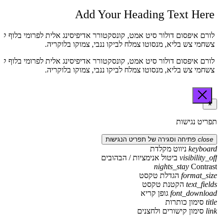
Add Your Heading Text Here
לורם איפסום דולור סיט אמט, קונסקטורר אדיפיסינג אלית לפרומי בלוף קי
צשחמי צש בליא, מנסוטו צמלח לביקו ננבי, צמוקו בלוקריה.
לורם איפסום דולור סיט אמט, קונסקטורר אדיפיסינג אלית לפרומי בלוף קי
צשחמי צש בליא, מנסוטו צמלח לביקו ננבי, צמוקו בלוקריה.
תפריט נגישות
close
פתיחה וסגירה של תפריט הנגישות
keyboard
ניווט מקלדת
visibility_off
ביטול אנימציות / הבהובים
nights_stay
Contrast
format_size
הגדלת טקסט
text_fields
הקטנת טקסט
font_download
גופן קריא
title
סימון כותרות
link
סימון קישורים ולחצנים