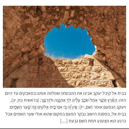
בבית אל קיבל יעקב אבינו את ההבטחה שמלווה אותנו במאבקים עד היום
הזה: הָאָ֗רֶץ אֲשֶׁ֤ר אַתָּה֙ שֹׁכֵ֣ב עָלֶ֔יהָ לְךָ֥ אֶתְּנֶ֖נָּה וּלְזַרְעֶֽךָ: (בראשית כח, יג),
ויעקב הנפעם אומר (שם, יז): אֵ֣ין זֶ֗ה כִּ֚י אִם־בֵּ֣ית אֱלֹקים וְזֶ֖ה שַׁ֥עַר הַשָּׁמָֽיִם:
בבית אל, בפסגת הישוב נבקר הפעם במקום שהוא אולי שער השמים אבל
כרגע הוא מצטנע תחת השם גבעת […]