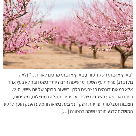
“בארץ אהבתי השקד פורח, בארץ אהבתי מחכים לאורח…” (לאה
גולדברג) פריחת עץ השקד מרשימה הרבה יותר כשמדובר לא בעץ אחד,
אלא במאות דונמים הנצבעים בלבן. בשעות הבוקר של יום שישי, ה-22
בפברואר, מטע השקדים שליד יער יתיר יתמלא במחצלות, משפחות,
חצובות ומצלמות. פריחת השקד נמצאת בשיאה והמטע הענק הופך לרקע
המושלם לרגע חורפי ושמח בתמונה […]
מדבר, לא מה שחשבתם