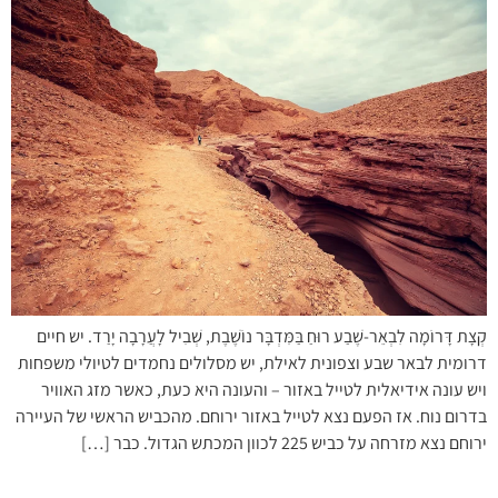
קְצָת דָּרוֹמָה לִבְאֵר-שֶׁבַע רוּחַ בַּמִּדְבָּר נוֹשֶׁבֶת, שְׁבִיל לָעֲרָבָה יָרַד. יש חיים
דרומית לבאר שבע וצפונית לאילת, יש מסלולים נחמדים לטיולי משפחות
ויש עונה אידיאלית לטייל באזור – והעונה היא כעת, כאשר מזג האוויר
בדרום נוח. אז הפעם נצא לטייל באזור ירוחם. מהכביש הראשי של העיירה
ירוחם נצא מזרחה על כביש 225 לכוון המכתש הגדול. כבר […]
חדיד ורעם