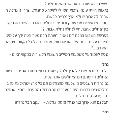
נשאלתי לא פעם – האם אני מהמתנחלים?
בגאווה הייתי עונה שזכות היא לי להיקרא מתנחל, שהרי זו נחלת ה’
שהנחיל לאבותינו ולא ארץ נכרייה כבשנו.
ומתוך שבטיולים אני עוסק ורוב ימי בנחלים, מהרהר הייתי מה הקשר
בין הנחלים אהבת חיי לנחלה נחלת אבותיי?
בפרשת השבוע במכת דם נאמר: “ועתה הרם מטך ונטה ידך על מימי
מצרים על נהרותם על יאוריהם ועל אגמיהם ועל כל מקווה מימיהם
והיה דם…”.
ננסה לעמוד על משמעות המילים השונות הקשורות במקווי המים –
נחל
כל נווט יודע שכדי להבין ולחלק שטח דרוש ניתוח אגנים – כיווני
הנחלים וזרימתם הם המחלקים את השטח.
גם נחלות השבטים מושפעות מהנחלים וגם כל ארץ ישראל נתונה בין
נחל מצרים בדרום והים במערב לנהר הגדול נהר פרת, ומכאן שנחלה
נקבעת על פי הנחלים.
חבל גם הוא ארוך וצר כנחל ומסמן נחלות – ‘ויעקב חבל נחלתו’.
נהר