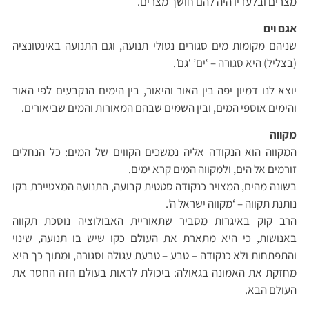
מצרים ובלעדיו היה להם חושך מצרים.
אגם וים
שניהם מקומות מים סגורים נטולי תנועה, וגם התנועה באינטונציה
(בצליל) היא סגורה – ‘ים’ ‘גם’.
יוצא לנו דמיון יפה בין האור והיאור, בין הימים הנקבעים לפי האור
והימים אוספי המים, ובין השמים שבהם המאורות והמים שביאורים.
מקווה
המקווה הוא הנקודה אליה נמשכים הקווים של המים: כל הנחלים
זורמים אל הים, ולמקווה המים קרא ימים.
בשונה מהים, המצויר כנקודה סטטית קבועה, התנועה המצטיירת בקו
נותנת תקווה – ‘מקווה ישראל ה’.
הרב קוק באיגרות מסביר שתאוריית האבולוציה נוסכת תקווה
באנושות, כי היא מתארת את העולם כקו שיש בו תנועה, שינוי
והתפתחות ולא כנקודה – טבע – טבעת עגולה וסגורה, ומתוך כך היא
מחזקת את האמונה בגאולה: ביכולת לראות בעולם הזה החסר את
העולם הבא.