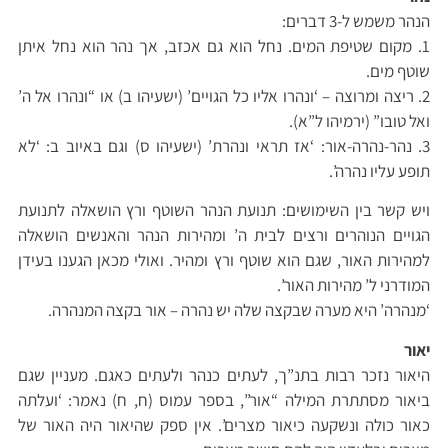
הנהר משמש ל-3 דברים:
1. מקום שטיפת המים. נחל הוא גם אכזב, אך נהר הוא נחל איתן
שוטף מים.
2. ריצה ומרוצה – ‘ונהרו אליו כל הגויים’ (ישעיהו ב) או “ונהרו אל ה’
ואל טובו” (ירמיהו ל”א).
3. נהר-נהרה-אור: ‘אז תראי ונהרת’ (ישעיהו ס) וגם באיוב ב: ‘לא
תופע עליו נהרה’.
ויש קשר בין השימושים: תנועת הנהר השוטף ורץ הושאלה לתנועת
הגויים הנוהרים ורצים לבית ה’ ומהירות הנהר והאנשים הושאלה
למהירות האור, שגם הוא שוטף ורץ ומהיר. ואולי מכאן הגענו בעידן
המודרני ל’ מהירות האור’.
‘מנהרה’ היא מערה שבקצה שלה יש נהרה – אור בקצה המנהרה.
יאור
היאור נזכר רבות בתנ”ך, לעתים כנהר ולעתים כאגם. מעניין שגם
ביאור מסתתרת המילה “אור”, בספר עמוס (ח, ח) נאמר: ‘ועלתה
כאור כולה ונשקעה כיאור מצרים’. אין ספק שהיאור היה האור של