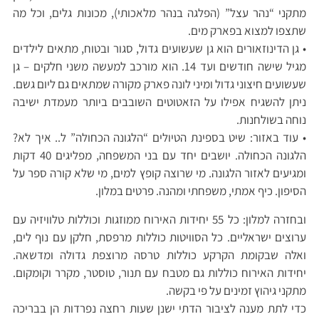
מתקני “נהר עצל” (הפלגה בנהר מלאכותי), מכונות גלים, וכל מה
שתצפו למצוא בפארק מים.
• גן הדינוזאורים הוא גן שעשועים גדול, סגור ובטוח, מתאים לילדים
מגיל שישה חודשים ועד 14. הוא מורכב למעשה משני חלקים – גן
שעשועים חיצוני גדול ומיני לונה פארק מקורה שמתאים גם ליום גשם.
ניתן להשגיח אפילו על הזאטוטים השובבים ביותר מעמדת ישיבה
נוחה בשולחנות.
• עוד באזור: שיט בספינת הטיולים “הלגונה הכחולה” ל.. איך לא?
הלגונה הכחולה. יושבים יחד עם בני המשפחה, מפליגים 40 דקות
ומגיעים לאזור הלגונה. מי שרוצה קופץ למים, מי שלא קורה ספר על
הסיפון. כיף אמתי, משפחתי ומהנה. פרטים במלון.
ובחזרה למלון: כל 55 יחידות האירוח ממוזגות וכוללות טלוויזיה עם
ערוצים ישראליים. כל הסוויטות כוללות מרפסת, חלקן עם נוף לים,
ואלה שבקומת הקרקע כוללות טרסה מרוצפת גדולה ומדשאה.
יחידות האירוח כוללות גם מטבח עם תנור, טוסטר, מקרר וקומקום.
מתקני גיהוץ זמינים על פי בקשה.
כדי לתת מענה לציבור הדתי ישנן שעות רחצה נפרדות הן בבריכה