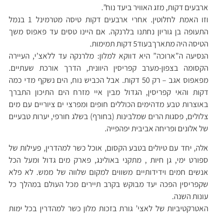
ארבעים דקות, מזג האוויר ביעד נוח”.
וזו האמת לחלוטין. אחרי ארבעים דקות טיסה מטרמינל 1 בנמל
התעופה בן גוריון נחתנו בלרנקה. אם היינו טסים עד פאפוס משך
הטיסה היה מתארךבעוד5 דקות תמימות.
הנסיעה ה”ארוכה” היא דווקא למלון: מלרנקה עד ללאצ’י, העיירה
הקסומה בצפון-מערב קפריסין היוונית, הדרך אורכת שעתיים.
מפאפוס אגב – רק 50 דקות. אבל הכביש נוח, הים נשקף מדי כמה
דקות והאי קפריסין, הגדול מבין איי מזרח הים התיכון התברך
באוצרות טבע מדהימים הכוללים חופים ומפרצי ים ציוריים עם מים
צלולים, פסגות הרים שמלבינות (בחורף) בשלג חורפי, יערות טבעיים
של אלונים ופריחה אביבית יפהפייה.
אלה, יחד עם טיולים בטבע הקסום, אוכל כשר למהדרין, פעילות של
ספורט ימי, גן חיות , מתקני באולינג, פארק מים גדול ומעל הכל
אנשים חמים וידידותיים משווים למקום שלווה של ממש. לא פלא
שקפריסין הפכה יעד מבוקש בקרב תיירים מכל העולם במהלך כל
עונות השנה.
האטרקטיביות של לאצי’ גורת בזכות מלון כשר למהדרין בכל ימות