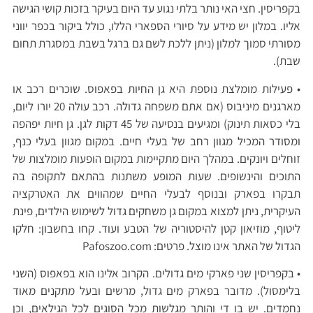
בקפריסין. חצי האי נותר בלתי נגוע עד היום בעיקר בזכות קושי הגישה
אליו. במלון יש מידע על סיורי הספארי הללו, כולל ביקור בכפר יווני
מסורתי סמוך למלון (ניתן ללכת לשם גם ברגל בשבת במסגרת תחום
שבת).
• פעילות מומלצת נוספת היא גן החיות בפאפוס. שוכרים רכב או
מארגנים מיניבוס (אם אתם משפחה גדולה. רכב עולה 20 יורו ליום,
בלי כסאות תינוק) ומגיעים בנסיעה של 45 דקות לגן. גן חיות יפהפה
ומסודר המכיל מגוון רחב של בעלי חיים. במקום מגוון בעלי כנף,
זוחלים ויונקים. במהלך היום מתקיימות במקום הופעות מומלצות של
התוכים והינשופים. שעות המופע משתנות בהתאם לתקופה בה
תבקרו בפארק ובנוסף לבעלי החיים שמהווים את האטרקציה
העיקרית, ניתן למצוא במקום גן משחקים גדול לשימוש הילדים, פינת
ליטוף, מוזיאון קטן להיסטוריה של הטבע ועוד. קחו בחשבון: חלקו
הגדול של האתר אינו מוצל. פרטים: Pafoszoo.com
• בקפריסין שני פארקי מים גדולים. הקרוב אלינו הוא בפאפוס (השני
בלימסול). מדובר בפארק מים גדול, מרשים ובעל מתקנים מאוד
נחמדים. יש בו די והותר מגלשות מכל הסוגים לכל הגילאים, וכן