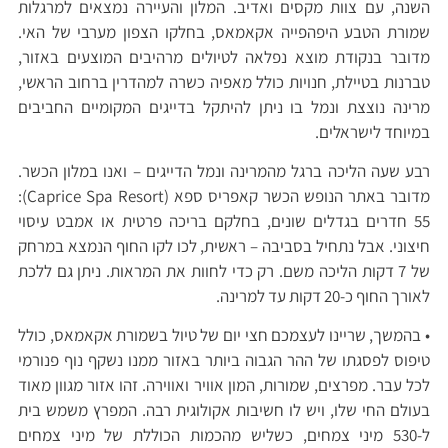
השנה, עם צוות מקסים ואדיב. המלון והעיירה נמצאים למרגלות
שמורת הטבע היפהפייה אקאמאס, בחלקו הצפון מערבי של האי.
מדובר בנקודת מוצא נפלאה לטיולים מרהיבים המוצעים באזור,
טברנות בטיילת, חנויות כולל מאפיה כשרה למהדרין ברחוב הראשי,
מרינה נוצצת ונמל בו ניתן להיתקל בדייגים המקומיים החביבים
במיוחד לישראלים.
רבע שעה הליכה ברגל מהמרינה ונמל הדייגים – ואנו במלון הכשר.
מדובר באתר הנופש הכשר קאפריס ספא (Caprice Spa Resort):
55 חדרים בגדלים שונים, בחלקם בריכה פרטית או אמבט עיסוי
חיצוני. אבל נתחיל בסביבה – ראשית, לכו לקו החוף הנמצא במרחק
של 7 דקות הליכה משם. רק כדי לחוות את המראות. ניתן גם ללכת
לאורך החוף כ-20 דקות עד למרינה.
• בהמשך, שריינו לעצמכם חצי יום של טיול בשמורת אקאמאס, כולל
טיפוס לפסגתו של ההר הגבוה ביותר באזור ממנו נשקף נוף פנורמי
לכל עבר. מפרצים, שמורות, המון אוויר ואווירה. זהו אזור מגוון מאוד
בעולם החי שלו, ויש לו חשיבות אקולוגית רבה. המפרץ משמש בית
ל-530 מיני צמחים, כשליש מהכמות הכוללת של מיני צמחים