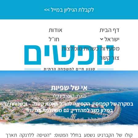
לקבלת הגיליון במייל >>
דף הבית
אודות
ישראל
חו״ל
מסעדות כשרות מומלצות
צור קשר
אי של שפיות
מאת: קובי פינקלר
במקרה של קפריסין, הקפיצה לחו"ל באמת קטנה – וכשנוחתים
במלון כשר למהדרין, גם משתלמת במיוחד
קולו של הקברניט נשמע בחלל המטוס: “הטיסה ללרנקה תארך