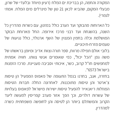
המקורה והחמה, הן בבריכת ים המלח (רעיון מיוחד ובלעדי של שרון,
מבעלי המקום, שהביא לכאן 21 טון של מינרלים מים המלח. אמתי
לגמרי).
כל הארוחות מהבוקר ועד הערב כולל במזנון, עם כשרות מהדרין כל
השנה, בהשגחת ועד רבני מרכז אירופה. החל מארוחת הבוקר
המושלמת וכלה בחמין המצוין של השף ארנולד, כולל נגיעות של
טעמים מזרח-תיכוניים.
בלובי אולם תפילה מרווח, ספר תורה וצוות אדיב ומיומן בראשתו של
משה גפן “הכל יכול”, כפי שאומרים אנשי צוותו. חוויה אמתית
למחפשים חו”ל קרוב, כשר, איכותי וסביבה מעניינת. מרכז הזמנות
בישראל 6573*.
בחזרה, אגב, בחרנו בנמל התעופה של פאפוס המפעיל הן טיסות
צ’ארטר והן טיסות מתוכננות. לאחרונה החלה חברות הטיסות
המוזלות ריאנאייר להפעיל טיסות ישירות מישראל לפאפוס בעלויות
של עשרות דולרים, וכך הפך אזור מערב קפריסין למעשה ליעד
הקרוב והמשתלם ביותר הן לטיסה והן לחופשה משפחתית כשרה
למהדרין.