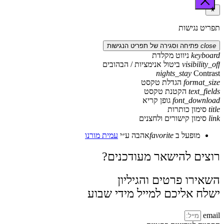
תפריט נגישות
close
פתיחה וסגירה של תפריט הנגישות
keyboard
ניווט מקלדת
visibility_off
ביטול אנימציות / הבהובים
nights_stay
Contrast
format_size
הגדלת טקסט
text_fields
הקטנת טקסט
font_download
גופן קריא
title
סימון כותרות
link
סימון קישורים ולחצנים
מופעל ב
favorite
אהבה
ע״י
עמית מורנו
רוצים להישאר מעודכנים?
השאירו פרטים והגיליון
ישלח אליכם למייל מידי שבוע
email