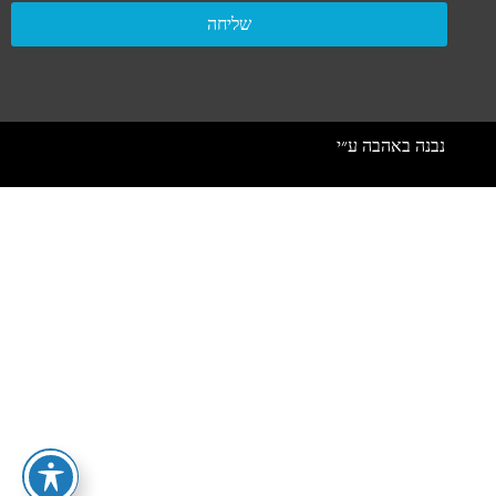
שליחה
נבנה באהבה ע״י