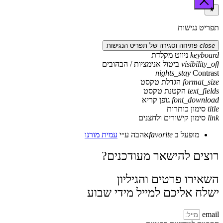
תפריט נגישות
close
פתיחה וסגירה של תפריט הנגישות
keyboard
ניווט מקלדת
visibility_off
ביטול אנימציות / הבהובים
nights_stay
Contrast
format_size
הגדלת טקסט
text_fields
הקטנת טקסט
font_download
גופן קריא
title
סימון כותרות
link
סימון קישורים ולחצנים
מופעל ב
favorite
אהבה
ע״י
עמית מורנו
רוצים להישאר מעודכנים?
השאירו פרטים והגיליון
ישלח אליכם למייל מידי שבוע
email