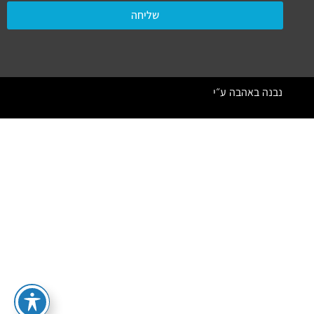
שליחה
נבנה באהבה ע״י