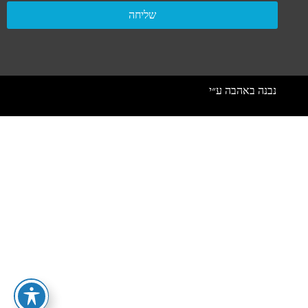
שליחה
נבנה באהבה ע״י