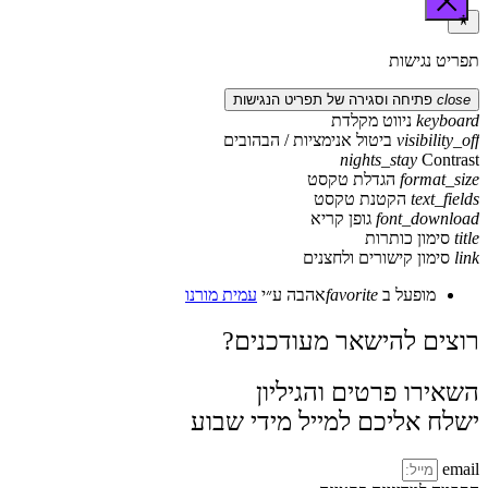
תפריט נגישות
close
פתיחה וסגירה של תפריט הנגישות
keyboard
ניווט מקלדת
visibility_off
ביטול אנימציות / הבהובים
nights_stay
Contrast
format_size
הגדלת טקסט
text_fields
הקטנת טקסט
font_download
גופן קריא
title
סימון כותרות
link
סימון קישורים ולחצנים
מופעל ב
favorite
אהבה
ע״י
עמית מורנו
רוצים להישאר מעודכנים?
השאירו פרטים והגיליון
ישלח אליכם למייל מידי שבוע
email