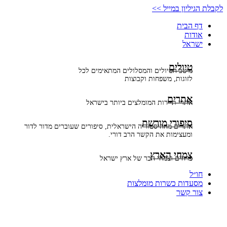
דלג
לקבלת הגיליון במייל >>
לתוכן
דף הבית
אודות
ישראל
טיולים
מיטב הטיולים והמסלולים המתאימים לכל
לזוגות, משפחות וקבוצות
אתרים
אתרי תיירות המומלצים ביותר בישראל
סיפורי מורשת
אתרים מההיסטוריה הישראלית, סיפורים שעוברים מדור לדור
ומעצימות את הקשר הרב דורי.
צמחי הארץ
פרחים וצמחי הבר של ארץ ישראל
חו״ל
מסעדות כשרות מומלצות
צור קשר