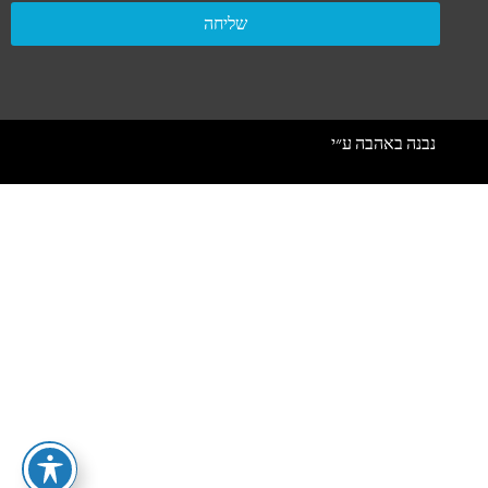
שליחה
נבנה באהבה ע״י