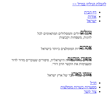
דלג
לקבלת הגיליון במייל >>
לתוכן
דף הבית
אודות
ישראל
טיולים
מיטב הטיולים והמסלולים המתאימים לכל
לזוגות, משפחות וקבוצות
אתרים
אתרי תיירות המומלצים ביותר בישראל
סיפורי מורשת
אתרים מההיסטוריה הישראלית, סיפורים שעוברים מדור לדור
ומעצימות את הקשר הרב דורי.
צמחי הארץ
פרחים וצמחי הבר של ארץ ישראל
חו״ל
מסעדות כשרות מומלצות
צור קשר