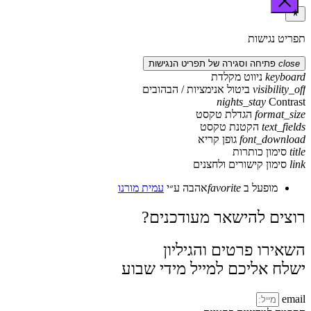
תפריט נגישות
close
פתיחה וסגירה של תפריט הנגישות
keyboard
ניווט מקלדת
visibility_off
ביטול אנימציות / הבהובים
nights_stay
Contrast
format_size
הגדלת טקסט
text_fields
הקטנת טקסט
font_download
גופן קריא
title
סימון כותרות
link
סימון קישורים ולחצנים
מופעל ב
favorite
אהבה
ע״י
עמית מורנו
רוצים להישאר מעודכנים?
השאירו פרטים והגיליון
ישלח אליכם למייל מידי שבוע
email