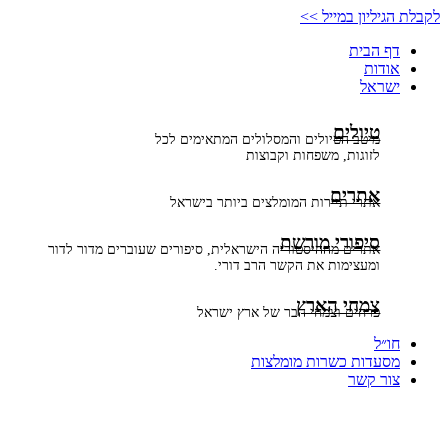
דלג
לקבלת הגיליון במייל >>
לתוכן
דף הבית
אודות
ישראל
טיולים
מיטב הטיולים והמסלולים המתאימים לכל
לזוגות, משפחות וקבוצות
אתרים
אתרי תיירות המומלצים ביותר בישראל
סיפורי מורשת
אתרים מההיסטוריה הישראלית, סיפורים שעוברים מדור לדור
ומעצימות את הקשר הרב דורי.
צמחי הארץ
פרחים וצמחי הבר של ארץ ישראל
חו״ל
מסעדות כשרות מומלצות
צור קשר