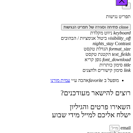
תפריט נגישות
close
פתיחה וסגירה של תפריט הנגישות
keyboard
ניווט מקלדת
visibility_off
ביטול אנימציות / הבהובים
nights_stay
Contrast
format_size
הגדלת טקסט
text_fields
הקטנת טקסט
font_download
גופן קריא
title
סימון כותרות
link
סימון קישורים ולחצנים
מופעל ב
favorite
אהבה
ע״י
עמית מורנו
רוצים להישאר מעודכנים?
השאירו פרטים והגיליון
ישלח אליכם למייל מידי שבוע
email