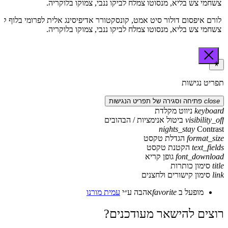
צשחמי צש בליא, מנסוטו צמלח לביקו ננבי, צמוקו בלוקריה.
לורם איפסום דולור סיט אמט, קונסקטורר אדיפיסינג אלית לפרומי בלוף קי
צשחמי צש בליא, מנסוטו צמלח לביקו ננבי, צמוקו בלוקריה.
תפריט נגישות
close
פתיחה וסגירה של תפריט הנגישות
keyboard
ניווט מקלדת
visibility_off
ביטול אנימציות / הבהובים
nights_stay
Contrast
format_size
הגדלת טקסט
text_fields
הקטנת טקסט
font_download
גופן קריא
title
סימון כותרות
link
סימון קישורים ולחצנים
מופעל ב
favorite
אהבה
ע״י
עמית מורנו
רוצים להישאר מעודכנים?