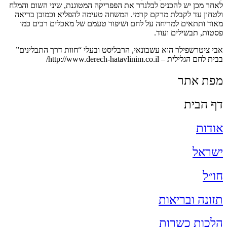
לאחר מכן יש להכניס לבלנדר את הפפריקה המטוגנת, שיני השום והמלח
ולטחון עד לקבלת מרקם קרמי. המשחה טעימה להפליא וכמובן בריאה
מאוד ותתאים למריחה על לחם ושיפור טעמם של מאכלים רבים כמו
פסטות, תבשילים ועוד.
אבי ציטרשפילר הוא עשבונאי, הרבליסט ובעלי “חוות דרך התבלינים”
בבית לחם הגלילית – http://www.derech-hatavlinim.co.il/
מפת אתר
דף הבית
אודות
ישראל
חו״ל
תזונה ובריאות
הלכות כשרות