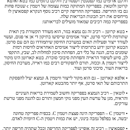
חלקם אדומים כמו קפסנטין וקפסורבין וחלקם כתומים כמו בטא ואלפא
קרוטן ולוטאין. בפפריקה המתוקה כמות עצומה של ויטמין c שנוכח פחות
גם בזו החריפה. בפפריקה החריפה קיים רכיב נוסף הנקרא קפסאיצין לו
מייחסים את רוב תכונות הבריאות שלה.
בפפריקה כמה רכיבים שמאוד מועילים לבריאותנו:
• בטא קרוטן – רכיב זה גם נמצא בגזר, הוא מעודד תקשורת בין תאית
שתורמת לדיכוי סרטן, ייצור אנזימים שייסיעו בתיקון די אן אי פגום, ועשוי
לעודד ייצור ופעילות תאים במערכת החיסון שיתמודדו גם הם עם סרטן.
הבטא קרוטן ידוע בתרומתו לייצור אנזימים האחראים לוויסות רמות
שומנים בדם, הגנה על כלי דם, הפחתת סיכון למחלות לב, שבץ, התקפי
לב, סיוע לשיפור הראייה והפחתת סיבוכי סוכרת. בטא קארוטן הינו מקור
לייצור ויטמין A וככזה, תורם לתפקודים רבים כמו ראייה, מערכת החיסון,
בריאות העור, סיכוני סרטן ועוד.
• אלפא קארוטן – גם הוא מקור לייצור וויטמין A ונמצא יעיל להפסקת
התרבותם של תאי סרטן, אף יותר מהבטא קארוטן.
• לוטאין – רכיב הנמצא בפפריקה וחשוב לשמירת בריאות העיניים
והראיה, מגן על עדשת העין מפני נזקי חמצון ותורם גם להגנה מפני טרשת
עורקים.
• וויטמין C – הפפריקה הינה פצצת ויטמין C. בכפית פפריקה טחונה
יבשה, או בפלפל גמבה בינוני, יש את כמות ויטמין ה-C היומית לאדם.
• קפסאיצין – רכיב זה אופייני לפפריקה החריפה וככל שתהיה חריפה יותר,