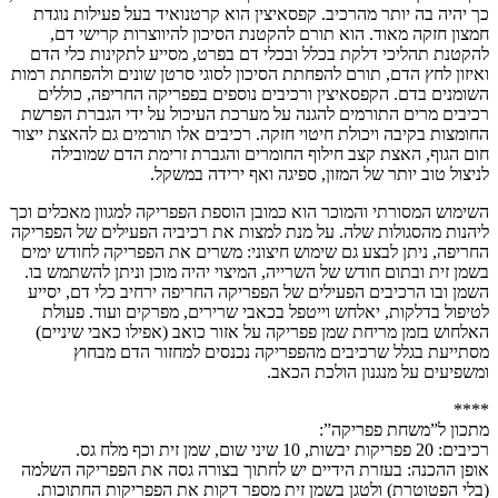
כך יהיה בה יותר מהרכיב. קפסאיצין הוא קרטנואיד בעל פעילות נוגדת
חמצון חזקה מאוד. הוא תורם להקטנת הסיכון להיווצרות קרישי דם,
להקטנת תהליכי דלקת בכלל ובכלי דם בפרט, מסייע לתקינות כלי הדם
ואיזון לחץ הדם, תורם להפחתת הסיכון לסוגי סרטן שונים ולהפחתת רמות
השומנים בדם. הקפסאיצין ורכיבים נוספים בפפריקה החריפה, כוללים
רכיבים מרים התורמים להגנה על מערכת העיכול על ידי הגברת הפרשת
החומצות בקיבה ויכולת חיטוי חזקה. רכיבים אלו תורמים גם להאצת ייצור
חום הגוף, האצת קצב חילוף החומרים והגברת זרימת הדם שמובילה
לניצול טוב יותר של המזון, ספיגה ואף ירידה במשקל.
השימוש המסורתי והמוכר הוא כמובן הוספת הפפריקה למגוון מאכלים וכך
ליהנות מהסגולות שלה. על מנת למצות את רכיביה הפעילים של הפפריקה
החריפה, ניתן לבצע גם שימוש חיצוני: משרים את הפפריקה לחודש ימים
בשמן זית ובתום חודש של השרייה, המיצוי יהיה מוכן וניתן להשתמש בו.
השמן ובו הרכיבים הפעילים של הפפריקה החריפה ירחיב כלי דם, יסייע
לטיפול בדלקות, יאלחש וייטפל בכאבי שרירים, מפרקים ועוד. פעולת
האלחוש בזמן מריחת שמן פפריקה על אזור כואב (אפילו כאבי שיניים)
מסתייעת בגלל שרכיבים מהפפריקה נכנסים למחזור הדם מבחוץ
ומשפיעים על מנגנון הולכת הכאב.
****
מתכון ל”משחת פפריקה”:
רכיבים: 20 פפריקות יבשות, 10 שיני שום, שמן זית וכף מלח גס.
אופן ההכנה: בעזרת הידיים יש לחתוך בצורה גסה את הפפריקה השלמה
(בלי הפטוטרת) ולטגן בשמן זית מספר דקות את הפפריקות החתוכות.