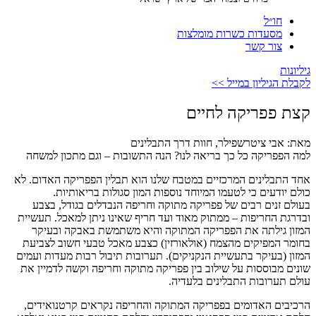
חו״ל
מסעדות כשרות מומלצות
צור קשר
גיליונות
לקבלת הגיליון במייל >>
קצת פפריקה לחיים
מאת: אבי ציטרשפילר, חוות דרך התבלינים
למה הפפריקה כל כך בריאה לנו? הנה התשובות – וגם מתכון למשחה
אחד התבלינים המרכזיים במטבח שלנו הוא תבלין הפפריקה האדום. לא
כולם יודעים כי לטעמו המיוחד נוספות המון סגולות בריאותיות.
בעולם זנים רבים של פפריקה מתוקה וחריפה הנבדלים בגודל, בצבע
ובדרגת החריפות – ממתוק מאוד ועד חריף שאינו ניתן למאכל. תעשיית
המזון גילתה את הפפריקה המתוקה והיא משתמשת באבקה ובעיקר
בחומר המפיקים מהצמח (אולאורזין) כצבע מאכל טבעי חשוב לצביעת
המזון (בעיקר בתעשיית הנקניקים). תערובות תיבול רבות מעדות ועמים
שונים מבוססות על שילוב בין פפריקה מתוקה וחריפה וקשה לדמיין את
עולם תערובות התבלינים בלעדיה.
הרכיבים האדומים בפפריקה המתוקה והחריפה נקראים קרטנואידים,