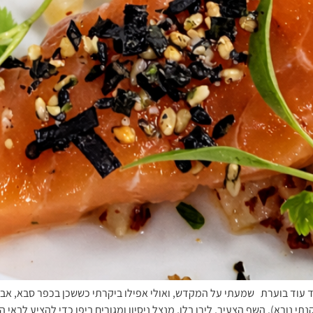
 עוד בוערת שמעתי על המקדש, ואולי אפילו ביקרתי כששכן בכפר סבא, אבל
נורא). השף הצעיר, לירן בלו, מנצל ניסיון ומגורים ביפן כדי להציע לבאי 