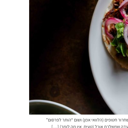
רור חטופים (הלוואי אמן) ושום “הותר לפרסום”
דה שמשלבת אוכל (טעים, אין מה לומר) […]