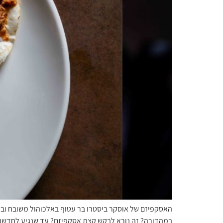
האסקפיזם של אוסקר ביסטרו בר עטוף באלכוהול משובח ובמנ
במהדורה? זה נורא לבקש קצת אסקפיזם? עד שנגיע לחדשות 