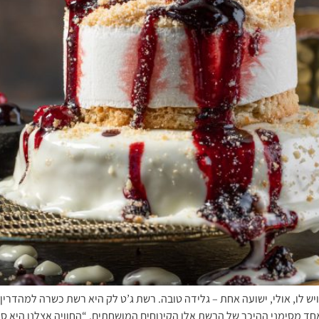
יש לו, אולי, ישועה אחת – גלידה טובה. רשת ג’ט לק היא רשת כשרה למהדר
ד מסימני ההיכר של הרשת אלו הקינוחים המושחתים, “החוויה אצלנו היא סו