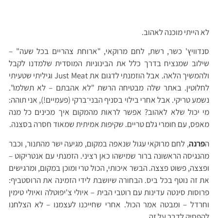
לא הייתי מוכנה לאהוב.
סנדוויץ' כשר, רשת, לחם מרוקאי, "ארוחת צהריים בכל שעה" –
שילוב שמנציח בדרך כלל את הבינוניות המוסדית שלמדנו לקבל
ולהמשיך הלאה. אבל הוזמנתי לדגום את Just Meat וגיליתי שטעיתי
לחלוטין. באתר שלה מבטיחה הרשת "לא אהבתם – לא תשלמו".
נשמע טריקי. אבל אחרי בילוי בסניף הבני־ברקי (פעמיים!), אני תוהה:
מי יכול שלא לאהוב? אפשר לראות מהמקום איך מכינים כל מנה
מאפס, עם חומרי גלם טריים. שקיפות אמיתית שמאוד חסרה בסצנה.
ה
פרנה
, לחם מרוקאי עגול שנאפה במקום, מגיעה ישר מהתנור, וכבר
מהנגיסה הראשונה ברור שמישהו כאן רציני. הזמנתי עם אנטריקוט –
ופצצה, פשוט פצצה. הבשר איכותי, הכול טרי ומוכן במקום, ומרגישים
את זה נוטף בכל ביס. הבחורה שיושבת לידי הזמינה את הרוסטביף:
פרוסות סינטה עדינות עם רוטבי הבית – איולי צ'יפוטלה ואיולי טימין
וחרדל – ומבטה אמר הכול. אחרי שחייכנו לעצמנו – לא הצלחנו
להפסיק לדבר על זה.