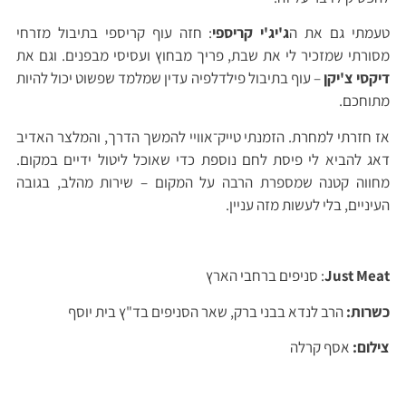
טעמתי גם את ה
ג'יג'י קריספי
: חזה עוף קריספי בתיבול מזרחי
מסורתי שמזכיר לי את שבת, פריך מבחוץ ועסיסי מבפנים. וגם את
דיקסי צ'יקן
– עוף בתיבול פילדלפיה עדין שמלמד שפשוט יכול להיות
מתוחכם.
אז חזרתי למחרת. הזמנתי טייק־אוויי להמשך הדרך, והמלצר האדיב
דאג להביא לי פיסת לחם נוספת כדי שאוכל ליטול ידיים במקום.
מחווה קטנה שמספרת הרבה על המקום – שירות מהלב, בגובה
העיניים, בלי לעשות מזה עניין.
Just Meat
: סניפים ברחבי הארץ
כשרות:
הרב לנדא בבני ברק, שאר הסניפים בד"ץ בית יוסף
צילום:
אסף קרלה