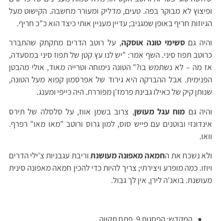
ופיצוץ לא מבוקר בפה. טעים, מדליק ומעורר מחשבה. הקישוט מעל
הגיוזות חריף באופן שמגניב; עדיין מעניין אותי כיצד הוא כ"כ חריף.
והיה גם
סשימי טונה אוסקה
, על רוטב הדרים מתקתק שהתברר
כרוטב תפוז סיני. השף אמר: "יש לנו עץ קטן של תפוז סיני במסעדה,
אז מה – לא נשתמש בו?" הטונה נימוחה וטרייה מאוד, אולי מהבטן
הפנימית. אבל ההברקה היא גירוד של אפרסמון קפוא מעל הטונה,
שנותן קיק של כאילו גבינת פרמז'ן מפוררת. היה כייפי ומענג.
והיה גם
מוח עגל מעושן
, צרוב בשמן אווז, על סלסלה של תירס
אינדונזי ובוטנים עם פייש סוס, למון גרוס ורוטב "מאו מאו" רפרף.
וואו.
ולא נשכח את ה
חמאה מאפונה מעושנת
וריבת עגבניות צ'ילי הדרים
ויוזו. כמה מופרע ויצירתי; צריך להיות כדי להכין חמאה מאפונה סינית
מעושנת. בואנ'ה לירן, אין לך גבול.
המקדש: הפסגות 9, פתח תקווה