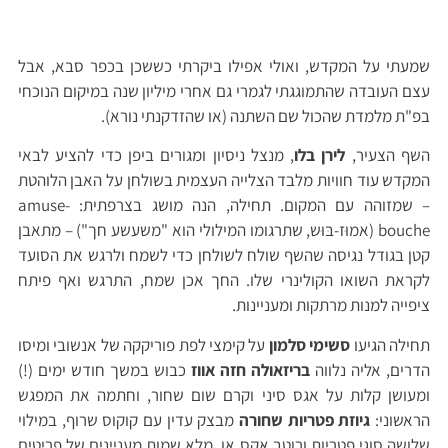
שמעתי על המקדש, ואולי אפילו ביקרתי כששכן בכפר סבא, אבל
עצם העובדה שהתמוגגתי לגמרי גם אחרי מיליון שנה במיקום הנוכחי
בפ"ת מלמדת שהכול שם השתנה (או שהזדקנתי נורא).
השף הצעיר,
לירן בלו
, מנצל ניסיון ומגורים ביפן כדי להציע לבאי
המקדש עוד חוויות מלבד הצלייה העצמית בשולחן על האבן הלוהטת
– שמזוהה עם המקום. תחילה, הנה מושג בצרפתית: amuse-
bouche (אמוּז-בּוּש, שתרגומו המילולי הוא "משעשע חך") – מתאבן
קטן בגודל נגיסה שהשף שולח לשולחן כדי לשמח ולרגש את הסועד
לקראת השואו הקולינרי שלו. החך אכן שמח, התרגש ואף פיתח
ציפייה למנות מרתקות ומעניינות.
תחילה הגיעו
סשימי סלמון
על קימצי לפת פוריקקה של אנשובי ומיסו
הדרים, אליה נלווה
בריזאולה חזה אווז
כבוש במשך חודש ימים (!)
ומעושן קלות על אגס סיני וקרם שום שחור, וחתמה את המפגש
הראשוני:
גיוזת פטריות שחורה
מבצק עדין עם קוקוס שרוף, במילוי
שלושה סוגי פטריות ורוטב אקס או. מלא שמות מעניינים של פריטים