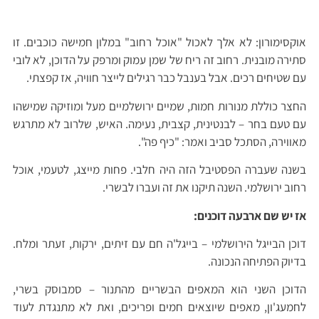
אוקסימורון: לא אלך לאכול "אוכל רחוב" במלון חמישה כוכבים. זו
סתירה מובנית. רחוב זה ריח של שמן עמוק ומרפק על הדוכן, לא לובי
עם שטיחים רכים. אבל בענבל כבר רגילים לייצר חוויה, אז קפצתי.
החצר כוללת מנורות חמות, שמיים ירושלמיים מעל ומוזיקה שמישהו
עם טעם בחר – לבנטינית, קצבית, נעימה. האיש, שלרוב לא מתרגש
מאווירה, הסתכל סביב ואמר: "כיף פה".
בשנה שעברה הפסטיבל הזה היה חלבי. פחות מייצג, לטעמי, אוכל
רחוב ירושלמי. השנה תיקנו את זה ועברו לבשרי.
אז יש שם ארבעה דוכנים:
דוכן הבייגל הירושלמי – בייגל'ה חם עם זיתים, ירקות, זעתר ומלח.
בדיוק הפתיחה הנכונה.
הדוכן השני הוא המאפים הבשריים מהתנור – סמבוסק בשרי,
לחמעג'ון, מאפים שיוצאים חמים ופריכים, ואת לא מתנגדת לעוד