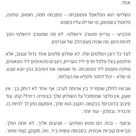
אחד.
השלישי הוא הפלאפל והמסבחה – מסבחה חמה, חומוס, טחינה,
פלאפל בסומאק. מי שדילג עליו פספס.
והרביעי – ערייס ומעורב ירושלמי. לא מה שמעורב ירושלמי הפך
להיות היום. מה שהיה פעם הלב של אגריפס.
לצד כל דוכן הסלטים שלו. לא שולחן סלטים אחד גדול ועצוב, אלא
מלפפון-בצל-פלפל חריף ליד הערייס, רטבים מתאימים ליד המאפים,
טחינה וחומוס ליד המסבחה. מי שעושה את הסיבוב נכון יוצא שבע.
מי שלא – יכול לחזור ולמלא את הצלחת.
ועכשיו לחלק שמפריד בין ארוחה לערב: אף אחד לא דוחק בך. אין
שעון, אין מלצר שמסתכל על השולחן שלך בציפייה. ריפיל? קחו. עוד
סיבוב בדוכנים? בבקשה. הקצב הוא שלך, והמקום נותן לך להיות בו.
זה נדיר. ובמלון – עוד יותר.
ובסוף – ובזה הם ממש הפתיעו – מגיעים אליך. לא אתה הולך.
מביאים קוביות אבטיח, בסבוסה עשויה ביד. ואז, מקנקן, קפה שחור.