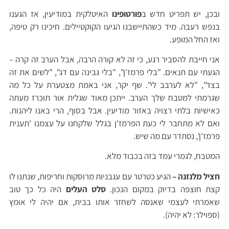
ובכן, יש תפריט חדש ב
פורטופינו
האיטלקית במודיעין, אז הגענו
בנפש רעבה. מיד כשהתיישבנו הגיעו הקוקטיילים. חיכינו רק טיפה,
ואז החל המופע.
אני חייבת להסביר רגע, כי זה לא קורה הרבה, אבל הערב זה קרה –
הגעתי עם תנאים. "בלי פרמז'ן", "בלי גבינה עם דג", "לשים את זה
בצד", "לא לערבב לי". שף יקר, אני באמת מצטערת על כל מה
שגרמתי למטבח שלך הערב. ייתכן מאוד שגלית אור תוכרז מעתה
כאישיות בלתי רצויה באזור מודיעין. אבל בסוף, הרי באנו ליהנות.
ואם לא מתחבר לי כעת הפרמז'ן בגלל שלקחנו על עצמנו 'תענית
פרמז'ן', נסתדר עם מה שיש.
המטבח, לגמרי עמד בזה בכבוד מלא.
חציל מלנזנה –
הגיע כטרטר עם עגבניות מרוסקות וחריפות, שנתנו לו
קצת חוצפה בדיוק במקום הנכון.
סלט העלים
היה כל כך טוב
שאמרתי לעצמי שאנסה לשחזר אותו בבית, אם יהיה לי אומץ
(ספוילר: לא יהיה).