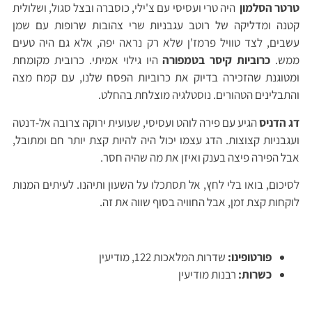
טרטר הסלמון
היה טרי ועסיסי עם צ'ילי, כוסברה ובצל סגול, ושלולית
קטנה ומדליקה של רוטב עגבניות שרי צהובות שרופות עם שמן
עשבים, לצד טוויל פרמז'ן שלא רק נראה יפה, אלא גם היה טעים
ממש.
כרוביות קיסר בטמפורה
היו גילוי אמיתי. כרובית מקומחת
ומטוגנת שהזכירה בדיוק את כרוביות הפסח שלנו, עם קמח מצה
והתבלינים הטהורים. נוסטלגיה מוצלחת בהחלט.
דג הדניס
הגיע עם פירה לוהט ועסיסי, שעועית ירוקה צרובה אל-דנטה
ועגבניות קצוצות. הדג עצמו יכול היה להיות קצת יותר חם ומתובל,
אבל הפירה פיצה בענק ואיזן את מה שהיה חסר.
לסיכום, בואו בלי לחץ, אל תסתכלו על השעון ותיהנו. לעיתים המנות
לוקחות קצת זמן, אבל החוויה בסוף שווה את זה.
פורטופינו:
שדרות המלאכות 122, מודיעין
כשרות:
רבנות מודיעין