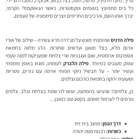
פריך, מיונז חלפיניו, סלסה, חסה, בצל כבוש, אבוקדו, כוסברה וצ'ילי.
כל ביס מתפוצץ בטעמים וטקסטורות, כאשר הגאווקמולי הקרמי,
יברך אותו השם, והרכיבים החריפים יוצרים סימפוניה של טעמים
.
פילה הדניס
שהזמנתי מוגש על מג'דרה פרא עשירה – שילוב של אורז
אדום מלא, בצל מטוגן ועדשים שחורות. הדג מלווה בחמאת
אספרגוס ארומטית, שום ועגבניות שרי צלויות שמעניקות למנה טעמי
עומק מענגים במיוחד.
פילה הלברק
לעומתו, מוגש באופן פומפוזי
ועשיר יותר – על תבשיל ניוקי תפוחי אדמה עם גזרים, פטריות
ושעועית ירוקה בחמאת כורכום וצלפים.
כן, צלפים!! שהגיעו בהפתעה, ועשו לנו שמח בצלחת ובלב. צלפים
גורמים לי לערפול חושים. בקטע טוב כמובן…
דרך הגפן:
מושב בית זית
כשרות:
רבנות מטה יהודה
צילום:
אסף קרלה