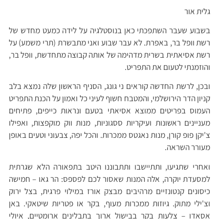
גלית אור
בשבוע שעבר השתפכתי כאן בנוסטלגיה על לידה כמעט מחדש של
רשת וופל בר, באפרת. לא עבר שבוע ואני מתבשרת (תרי משמע) על
רשת אסיאתית בשרית מדהימה של אותה קבוצה מתחדשת, וופל בר,
והוזמנתי לטעום את התפריט.
ובכן, לרשת החדשה קוראים ני גונג, הסניף הראשון שלה נמצא בלב
קניון הדר הירושלמי, והמטבח חשוף לעיני כל ואמון על הכנת התפריט
העמוס בפריטים ממוצא אסיאתי בטעם ונראות כייפים, פתיחים
מעניינים ראשונות ועיקריות ססגוניות, מנות ווק מוקפצות, ואפילו
צ'יקן פופ קורן, מנות נאגטס ממכרות. והכל יפה, צבעוני וטעים באופן
מעורר השראה.
ואחרי שתגיעו, ותתיישבו ותתבוננו היטב בתפאורה הלא שגרתית
למסעדת יוקרה, אלה המנות שאסור לכם לפספס: הר גאו – חמישה
כיסונים קנטונזיים מרהיבים מבצק אורז במילוי פרגית, בצל ירוק
וצ'ילי מתוק. גיוזות ממכרות מעוף, בקר או פטריות שיטאקי. באן
אסאדו – צלעות בקר בבישול ארוך בתבלינים ארומטיים, איולי