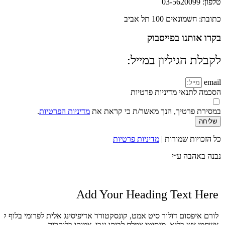
טלפון: 03-5620099
כתובת: חשמונאים 100 תל אביב
בקרו אותנו בפייסבוק
לקבלת הגיליון במייל:
email
הסכמה לתנאי מדיניות פרטיות
במסירת פרטיך, הנך מאשר/ת כי קראת את
מדיניות הפרטיות
.
שליחה
כל הזכויות שמורות |
מדיניות פרטיות
נבנה באהבה ע״י
Add Your Heading Text Here
לורם איפסום דולור סיט אמט, קונסקטורר אדיפיסינג אלית לפרומי בלוף קי
צשחמי צש בליא, מנסוטו צמלח לביקו ננבי, צמוקו בלוקריה.