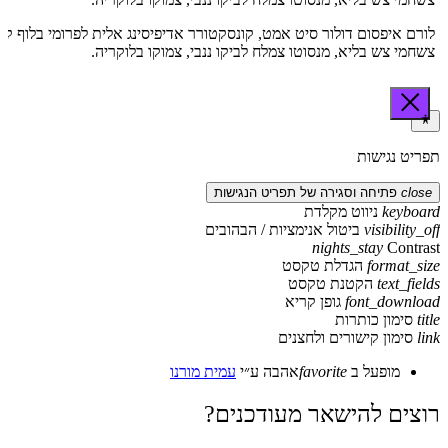
לורם איפסום דולור סיט אמט, קונסקטורר אדיפיסינג אלית לפרומי בלוף קי
צשחמי צש בליא, מנסוטו צמלח לביקו ננבי, צמוקו בלוקריה.
תפריט נגישות
close
פתיחה וסגירה של תפריט הנגישות
keyboard
ניווט מקלדת
visibility_off
ביטול אנימציות / הבהובים
nights_stay
Contrast
format_size
הגדלת טקסט
text_fields
הקטנת טקסט
font_download
גופן קריא
title
סימון כותרות
link
סימון קישורים ולחצנים
מופעל ב
favorite
אהבה
ע״י
עמית מורנו
רוצים להישאר מעודכנים?