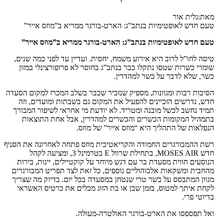
מאת:גלית אור
טעם חדש לאופטימיות בנתב”ג: הארט-בורגר ממריא ב”מוזס אייר”
טעם חדש לאופטימיות בנתב”ג: הארט-בורגר ממריא ב”מוזס אייר”
טיסה לחו”ל לרוב היא אירוע משמח, יחסית. ועדיין עד לפני כמה שנים,
שומרי כשרות שטסו נתקלו כבר בנתב”ג בחוסר לא פרופורצינלי במזון
כשר, שלא לדבר על כשר למהדרין.
הסיבות רבות ומגוונות, מספיק שנזכיר שכבר בשלב המכרז למקום הסעדה
חדש, נדרשים הזכיינים להפעיל את המקום גם בשבתות ומועדים, וזה
תמיד נחשב לכשל מובנה ומטריד. לא יודעת מי אחראי לשיפור המבורך
בתמהיל המקומות הכשרים והכשרים למהדרין, אבל אחת התוצאות
הנפלאות של התהליך היא “מוזס אייר” של מוזס.
רשת ההמבורגרים החמודה והקריאטיבית מוזס פתחה לאחרונה את הסניף
חדש MOSES AIR, בתחילת שרוול E בטרמינל 3, ומציעה לקהל
הנוסעים חווית מסעדת בר עם דגש מיוחד על קוקטיילים, יינות, בירות
מהחבית ומשקאות אלכוהוליים נוספים, כל זאת לצד תפריט המבורגרים
מגוון המתבסס על בשר טרי שנטחן במסעדה בכל יום. בדיוק מה שצריך
לקחת איתך למטוס, בזמן שבן או בת הזוג מכלים את כרטיס האשראי
בדיוטי פרי.
ואל תפספסו את הארט-בורגר האולטרה-מעולה.