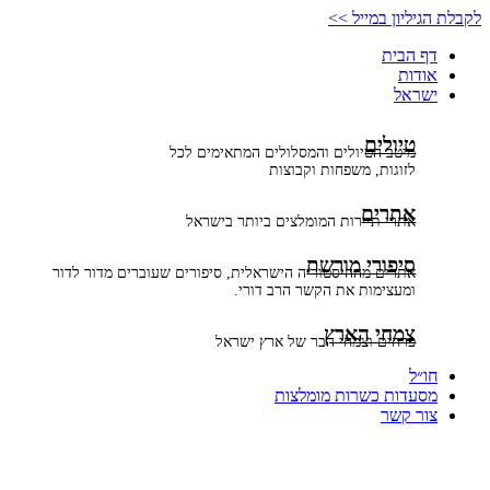
דלג
לקבלת הגיליון במייל >>
לתוכן
דף הבית
אודות
ישראל
טיולים
מיטב הטיולים והמסלולים המתאימים לכל
לזוגות, משפחות וקבוצות
אתרים
אתרי תיירות המומלצים ביותר בישראל
סיפורי מורשת
אתרים מההיסטוריה הישראלית, סיפורים שעוברים מדור לדור
ומעצימות את הקשר הרב דורי.
צמחי הארץ
פרחים וצמחי הבר של ארץ ישראל
חו״ל
מסעדות כשרות מומלצות
צור קשר