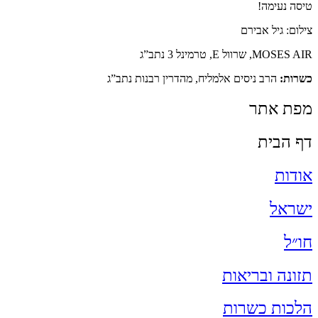
טיסה נעימה!
צילום: גיל אבירם
MOSES AIR, שרוול E, טרמינל 3 נתב”ג
כשרות:
הרב ניסים אלמליח, מהדרין רבנות נתב”ג
מפת אתר
דף הבית
אודות
ישראל
חו״ל
תזונה ובריאות
הלכות כשרות