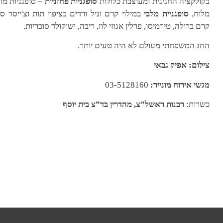
בקולקציה החגיגית ומעוצבת כלולות
סופגניות פחזניות
– סופגניות מונ
מלוח,
סופגניית מלבי
במילוי קרם וניל ורדים בציפוי תות וצ'ייסר ס
קרם
ברולה, טירמיסו, פרלין אגוזי לוז, ריבה, ושוקולד סוכריות.
החג המשפחתי מעולם לא היה טעים יותר
.
צילום: אפיק גבאי
מגשי אירוח מונייר:
03-5128160
כשרות:
רבנות ראשל”צ, מהדרין בד”צ בית יוסף