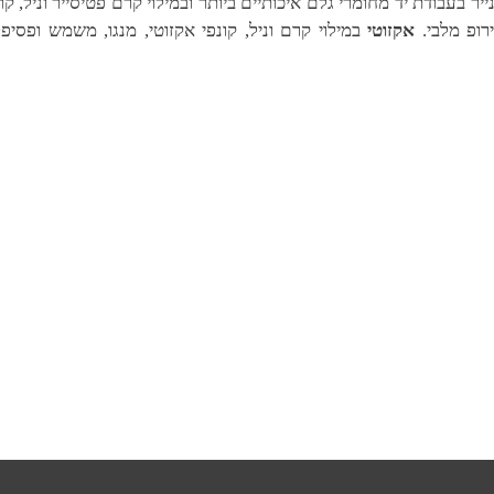
ייר בעבודת יד מחומרי גלם איכותיים ביותר ובמילוי קרם פטיסייר וניל,
ירופ מלבי.
אקזוטי
במילוי קרם וניל, קונפי אקזוטי, מנגו, משמש ופסיפלו