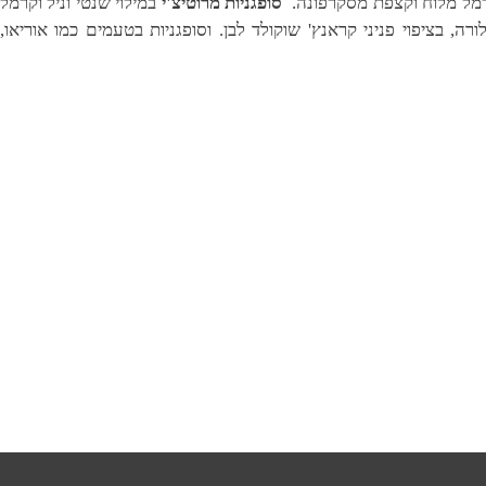
 קרמל מלוח וקצפת מסקרפונה.
סופגניות מרוטיצ'י
במילוי שנטי וניל וקרמל
רה, בציפוי פניני קראנץ' שוקולד לבן. וסופגניות בטעמים כמו אוריאו,