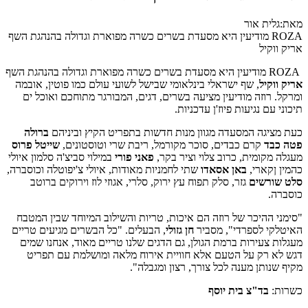
מאת:גלית אור
ROZA מודיעין היא מסעדת בשרים כשרה מפוארת וגדולה בהנהגת השף
אריק ווקיל
ROZA מודיעין היא מסעדת בשרים כשרה מפוארת וגדולה בהנהגת השף
אריק ווקיל
, שף ישראלי בינלאומי שבישל לשועי עולם כמו פוטין, אובמה
ומרקל. רוזה מודיעין מציעה בשרים, דגים, המבורגר מתוחכם ואוכל ים
תיכוני עם נגיעות פיוז'ן עדכניות.
כעת מציגה המסעדה מגוון מנות חדשות בתפריט הקיץ וביניהם
ברולה
פטה כבד
קרם כבדים, סוכר מקורמל, ריבת שרי וטוסטונים,
שייטל פרוס
מעגלה מקומית, כרוב צלוי וציר בקר,
פאני פורי
במילוי סביצ'ה סלמון איולי
כהמין ןקארי,
באן אסאדו
שתי לחמניות מאודות, איולי צ'יפוטלה וכוסברה,
סלט שורשים
גזר, סלק תפוח עץ ירוק, סלרי, אגוזי לוז וירוקים ברוטב
כוסברה.
"סימני ההיכר של רוזה הם איכות, טריות והשילוב המיוחד שבין המטבח
האיטלקי לספרדי", מסביר
חן
גזולי
, הבעלים. "כל הבשרים מגיעים טריים
מעגלות צעירות ברמת הגולן, גם הדגים שלנו טריים מאוד, אנחנו שמים
דגש לא רק על הטעם אלא חוויית אירוח מלאה ומושלמת עם תפריט
מקיף שנותן מענה לכל צורך, רצון ומגבלה".
כשרות:
בד"צ בית יוסף