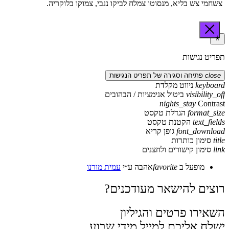
צשחמי צש בליא, מנסוטו צמלח לביקו ננבי, צמוקו בלוקריה.
תפריט נגישות
close
פתיחה וסגירה של תפריט הנגישות
keyboard
ניווט מקלדת
visibility_off
ביטול אנימציות / הבהובים
nights_stay
Contrast
format_size
הגדלת טקסט
text_fields
הקטנת טקסט
font_download
גופן קריא
title
סימון כותרות
link
סימון קישורים ולחצנים
מופעל ב
favorite
אהבה
ע״י
עמית מורנו
רוצים להישאר מעודכנים?
השאירו פרטים והגיליון
ישלח אליכם למייל מידי שבוע