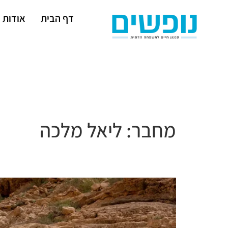
דף הבית
אודות
מחבר:
ליאל מלכה
שֶׁכֹּחוֹ וּגְבוּרָתוֹ מָלֵא עוֹלָם