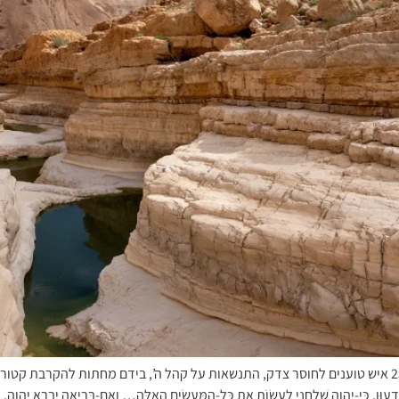
דממה במחנה ישראל: אל פתח אוהל מועד ניצבים קרח ו-250 איש טוענים לחוסר צדק, התנשאות על קהל ה’, ביד
ִי-יְהוָה שְׁלָחַנִי לַעֲשׂוֹת אֵת כָּל-הַמַּעֲשִׂים הָאֵלֶּה… וְאִם-בְּרִיאָה יִבְרָא יְהוָה, 