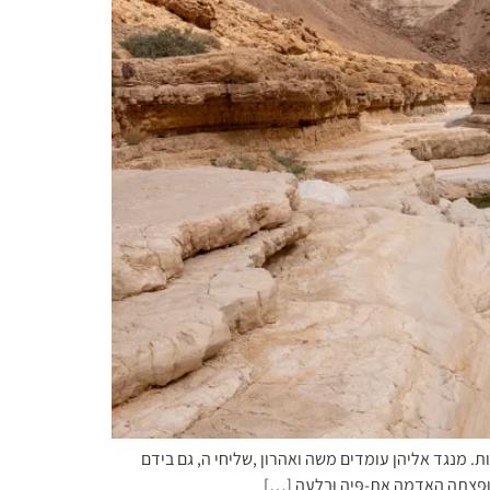
ם מחתות להקרבת קטורות. מנגד אליהן עומדים משה ואהרון ,שליחי ה, גם בידם
וּפָצְתָה הָאֲדָמָה אֶת-פִּיהָ וּבָלְעָה […]