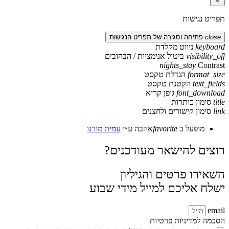
תפריט נגישות
close
פתיחה וסגירה של תפריט הנגישות
keyboard
ניווט מקלדת
visibility_off
ביטול אנימציות / הבהובים
nights_stay
Contrast
format_size
הגדלת טקסט
text_fields
הקטנת טקסט
font_download
גופן קריא
title
סימון כותרות
link
סימון קישורים ולחצנים
מופעל ב
favorite
אהבה
ע״י
עמית מורנו
רוצים להישאר מעודכנים?
השאירו פרטים והגיליון
ישלח אליכם למייל מידי שבוע
email
הסכמה למדיניות פרטיות