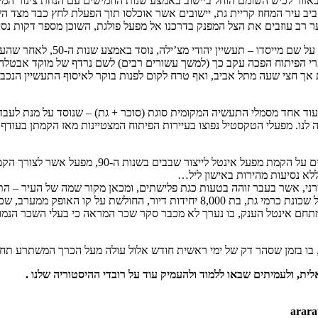
באזור לכיש השומם הוחל ביישוב באמצע שנות החמישים עם הנחת צינור המי
יב עיר המחוז קריית גת, יישובים אשר אוכלסו תוך הפעלת לחץ כבד מצד השל
ער רב עוזבים את הצל המפנק בדרכנו אל מפעל פולגת, השוכן מספר דקות נ
ערי הפיתוח הפכה עקב כך (למשך עשורים רבים) לשם נרדף של מוקד אבטלה.
 אך חצי שעה מתל אביב, ואף טרח לקום לפנות בוקר לאיסוף התעשיין הנכבד
וד אחד מסמלי התעשיה המקומית סוגת (סוכר + גת) – שנוסד על מנת לעבד 
ירני, אשר בעבר זוהה בטעות כגת פלישתים, ומכאן מקור שמה של העיר –
אט אורותיו לעת ערב. כאן מסכם מדריכנו את הסיור בהפנותו את מבטנו אל שכונת כרמי ג
ם אינטל הענק, בו נערך לא מכבר סקר שכר המראה כי בעלי השכר הנמוך דר
, בו בזמן שסהר דק של ימי ראשית חודש אלול עולה מעל הכרך המשתרע ת
ת, ולעמיתים שבאו ללמוד ולהעמיק עוד על רובדי ההיסטוריה שלנו .