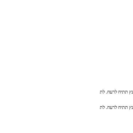
נץ תתיח לרעח. לת
נץ תתיח לרעח. לת