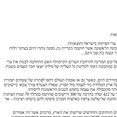
אות
ערי הפיתוח בישראל ותוצאותיו.
נה הראשונה אשר הוקמה בקריית גת, ממנה נותרו היום בעיקר וילות
חצר קטנה בת שני דונם…
ה של קום המדינה להרחבת הערים הקיימות? האם ההחלטה לבנות את ערי
ים במתכונת דומה לקליטת גל העלייה של מיליון יוצאי חבר העמים בשנות
תמודדים היום, כאשר גם אז אומות העולם דחפו לפתרון של שטחים תמורת
ל ארץ המולדת כדי לעמוד מול הפרץ, שאליו הצטרף צורך צבאי ביישובים
יותר מהכפילה את עצמה בחמש השנים הראשונות לייסודה.
תוך כדי שאנו נהנים מצילם המרגיע של עצי החורשה אנו חולקים עוד מספר עובדות חשובות מאותם ימים: מספר היישובים שהוקם בחמש שנים אלו עמד על 422 ועלה בהרבה על 300 היישובים שהוקמו במהלך 70 שנות הציונות
 שמטריית ההגנה של שלטון צרפת בארצות המגרב סיפקה להם ביטחון ויציבות – אך
איים הוותיקים והחדשים שרישתו את הארץ, מרכזים אשר היו אמורים