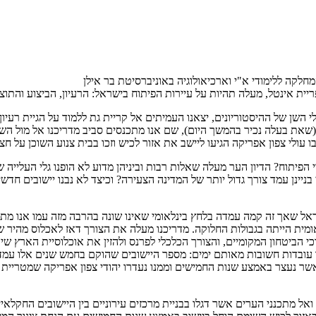
חלקה ללימודי א"י וארכיאולוגיה באוניברסיטת בר אילן
יית אינטל, מעלה תהיות על עיירות הפיתוח בישראל: הרעיון, הביצוע והתוצ
השן של ההיסטוריונים, יצאנו העמיתים אל קריית גת ללמוד על הגיית רעיון 
שאת בעלה נכיר בהמשך היום), שם אנו מתכנסים סביב מדריכנו אל מול השכו
ו עולי צפון אפריקה הגיעו ליישב את אזור לכיש וזכו בבית צנוע השוכן על 
הפיתוח? הדיון הער מעלה שאלות רבות וביניהן מדוע לא הופנו גלי העליי
יינן עמד צורך גדול יותר של המדינה הצעירה? וכיצד לא נבנו יישובים חדש
 ישראל שאך זה קמה עמדה בלחץ בינלאומי שאינו שונה בהרבה מזה עמו אנו מ
מית הייתה בגבולות החלוקה. מדריכנו מעלה את הצורך דאז לאכלוס מהיר ש
י הביטחון המקומיים, והצורך הכלכלי לפרנס ולהזין את אוכלוסיית הארץ ש
רצה עם הקמתה, גל אשר נעצר באמצע שנות החמישים וממנו נעדרו יהודי צפון אפריקה
 ואל מתכנני הערים אשר דגלו בבניית מרכזים עירוניים בין היישובים החקל