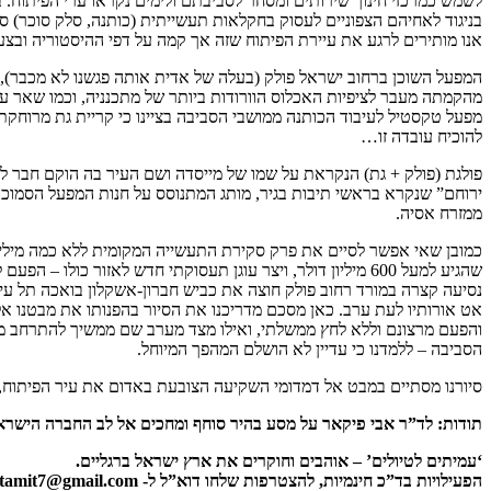
לשמש כמרכזי חינוך שירותים ומסחר לסביבתם ולימים נקראו ערי הפיתוח. 
בניגוד לאחיהם הצפוניים לעסוק בחקלאות תעשייתית (כותנה, סלק סוכר) סב
אנו מותירים לרגע את עיירת הפיתוח שזה אך קמה על דפי ההיסטוריה ובצ
מהקמתה מעבר לציפיות האכלוס הוורודות ביותר של מתכנניה, וכמו שאר 
מפעל טקסטיל לעיבוד הכותנה ממושבי הסביבה בציינו כי קריית גת מרוחקת
להוכיח עובדה זו…
פולגת (פולק + גת) הנקראת על שמו של מייסדה ושם העיר בה הוקם חבר לע
ממזרח אסיה.
שהגיע למעל 600 מיליון דולר, ויצר עוגן תעסוקתי חדש לאזור כולו – הפעם ללא נסיעות מהירות באישון ליל…
נסיעה קצרה במורד רחוב פולק חוצה את כביש חברון-אשקלון בואכה תל ע
והפעם מרצונם וללא לחץ ממשלתי, ואילו מצד מערב שם ממשיך להתרחב מתח
הסביבה – ללמדנו כי עדיין לא הושלם המהפך המיוחל.
סיורנו מסתיים במבט אל דמדומי השקיעה הצובעת באדום את עיר הפיתוח
תודות: לד”ר אבי פיקאר על מסע בהיר סוחף ומחכים אל לב החברה הישראלי
‘עמיתים לטיולים’ – אוהבים וחוקרים את ארץ ישראל ברגליים.
הפעילויות בד”כ חינמיות, להצטרפות שלחו דוא”ל ל- araratamit7@gmail.com