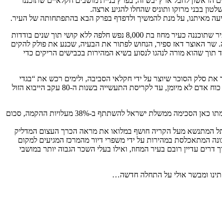
ם הראשון לחבל ארץ יבש זה, בפרץ בניית מושבים חקלאיים שתוכננו
טון בבני מרוקו ותוניס שהחלו להגיע ארצה.
סיעה מאיתנו, על מנת להמשיך ולדפדף בפרק הבא בהתפתחותה של העיר.
המפעל השוכן ברחוב ישראל פולק (בעלה של אדית אותה פגשנו לא מכבר), על שם מייסדו – תעשיין יהודי מצ’ילה, נוסד באמצע שנות ה-50, לאחר שהעיר שתוכננה כעיר מחוז בת 8,000 נפש חלפה ללא קושי תוך שנים בודדות
 שר האוצר דאז ספיר, הנחוש לפתור את הבעיה, שכנע את פולק להקים
 תוך שהוא מורה לנהגו לנסוע בשיא המהירות בכבישים הריקים כדי
את סלק הסוכר שיוצר על ידי חקלאי הסביבה, ולימים רכש את “בגדי
ירוחם” שנקרא בראשי תיבות בגיר, מותג המתנוסס על חנות המפעל הסמוכה לנו. מפעלי הטקסטיל נפוצו בעיירות הפיתוח המצטיינות מאז הקמתן בעודף כוח אדם לא מיומן, עד לקריסת התעשייה בשנות ה-80 עקב הייבוא הזול
כמובן שאי אפשר לסיים את פרק סקירת התעשייה המקומית ללא כמה מילים על הקמת מפעל אינטל לייצור שבבים בשנות ה-90, מפעל אשר לצורך הקמתו כאן הסכימה ממשלת ישראל להשתתף ב-38% מעלויות ההקמה, סכום
 התל המתנשא מעל הקריה חושף במלואו את מראה הכרך העצום המדליק
ת, בת 8,000 יחידות דיור, החולשת על קו האופק ממערב, שכונה המתאכלסת במהירות על ידי משפרי דיור מהמרכז המגיעים למקום
ים עדיין רובם בעיר המחוז, ואילו בעלי השכר הגבוה יותר במושבי
חתינו ומבשר אולי על התחלה חדשה…