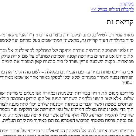
גיליונות
לקבלת הגיליון במייל >>
קריאת גת
מאת: עמיתים לטיולים, כתב וצילם: ירון בוצר בהדרכת: ד"ר אבי פיקאר מהמ
סיור בתולדות העיר קריית גת, מראשוני המתיישבים בעל כורחם ועד לאימפר
רגע לפני שתופעה חברתית עוברת מחיקה של המחלקה לסוציולוגיה אל מגדלי 
את סיורנו אנו פותחים בחורשה קטנה הסמוכה למתנ”ס על שם אדית פולק (
מפוארות. בקצה השכונה עדיין שורד לו בית סוכנות קטן המזכיר את הימים ב
אבי מדריכנו פותח בדיון ער עם העמיתים בשאלה – לשם מה הקימו את ערי 
הפיתוח נבעה מצורך במגורים שלא יכלו לספקו באזור אחר או שמא מאחורי בנ
ה-90?
מדריכנו מנווט את הדיון בבהירות ובשנינות ובמהרה אנו מגלים כי מדינת
שלום. אלא שאז הישגי מלחמת השחרור הגיעו אל הקו הירוק והסכמה בינלאו
הפרוסים בשטח ואשר הגברים בכיתות הכוננות שלהם יכלו לתת מענה לצורכ
שהובילו להקמת המדינה, 700 אלף עולים אשר עלו א
עם נסיגת צרפת משטחי הכיבוש הצטרפו גם הם באיחור מה לזרם העלייה.
מדריכנו משיב אותנו לרגע אל השלטון הסוציאליסטי הריכוזי של אותם ימים