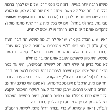
משהו הרבה יותר בעייתי. דומה כי מפני דרכי שלום יש לברך ברכות
כלליות ביותר אבל לא משהו שמזכיר את שם החג עצמו, או מטבע
ברכה שהגויים נוהגים לברך בו (הברכה הרוסית = новым годом
נובי גוד, בהחלט בסדר). אם יש בכל זאת צורך לתת מתנה מומלץ
להקדים אותם ג’ ימים לפני ה”חג” או לג’ ימים לאחריו.
ראינו שיש הבדל בין ארץ ישראל לחו”ל. מה משמעותו? דברי הט”ז
(שם, ס”ק ד) חשובים: “לפי שהנכרים שבחוצה לארץ לאו עובדי
עבודה זרה הם אלא מנהג אבותיהם בידיהם”. קולא זו מאוד
משמעותית כיוון שהעולם הסובב אותנו הוא ברובו חילוני.
לא נוכל בדיון זה שלא להתייחס לשאלה הבסיסית, והיא עד כמה
הנצרות של ימינו אכן נחשבת לעבודה זרה? רגילים לצטט את דברי
הרמב”ם (הל’ עבודה זרה פ”י, א) הקובע כי הנצרות היא עבודה זרה.
יחד עם זאת, הרמב”ם אינו מסביר מדוע ולא פעם הוא כורכם יחד עם
יהודים מחטיאי הרבים. ייתכן שהדבר קשור לעיקרי האמונה שקבע
ולכך שהנצרות מבטלת את נצחיות התורה, ביאת המשיח והאמונה
בשילוש – אך עדיין יש מרחק בין זה לבין עבודה זרה.
לענ”ד, נראה שהמושג ‘עובדי עבודה זרה’ נושא לשיטת הרמב”ם