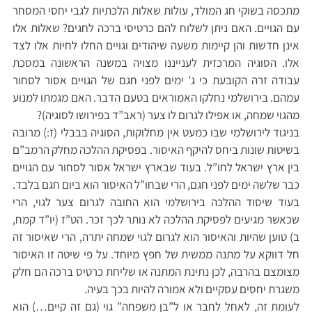
מתכסה בשוקי חג המולד, עולות שאלות הלכתיות לגבי יחסי המסחר
עם הגויים. האם ניתן לשלוח להם כרטיסי ברכה לחגים? שאלות אלו
אינן חדשות והן קיימות משעה שיהודים וגויים החלו לחיות אלו לצד
אלו. הסוגיה המרכזית לענייננו מצויה במשנה הראשונה במסכת
עבודה זרה הקובעת כי ג’ ימים לפני חגם של הגויים אסור לסחור
עמהם. בירושלמי נחלקו האמוראים בטעם הדבר. האם מגמתו למנוע
מהגוי שמחה, או אפילו לגרום לו צער (ראב”ד בפירושו לסוגיה)?
בניגוד לירושלמי שבו כמעט אין מחלוקות, הסוגיה בבבלי (ז:) מרובה
בשיטות שונות ביחס להיקף האיסור. בפסיקת ההלכה מחלק הרמב”ם
בין ארץ ישראל לחו”ל. בעוד שבארץ ישראל אסור לסחור עם הגויים
כבר שלשה ימים לפני חגם, הרי שבחו”ל האיסור הוא ביום חגם בלבד.
בעוד שיסוד ההלכה בירושלמי הוא החובה לגרום צער לגוי, הרי
שכאשר מגיעים לפסיקת ההלכה לא נותר לכך זכר. הט”ז (יו”ד קמח,
ב) טוען שהיות והאיסור הוא לגרום לגוי שמחה יתרה, הרי שאיסור זה
חל דווקא על מתנה ממשית של חפץ מיוחד. על פי שיטה זו האיסור
מצומצם בהרבה, לכן נתינת המתנה או שליחת כרטיס ברכה הם חלק
משגרת יחסים עסקיים ולא אמורה להיות בכך בעיה.
לעומת זה, לאחל לחבר או ל”בן משפחה” גוי (גם זה קיים…) הוא