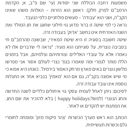
משמעות רחבה הכוללת שני יסודות (עי’ שם פ”ב, א; הקדמת
הרמב”ם לפרק חלק): ראשון הוא הזרות – האלהת משהו שאינו
הקב”ה, ושני הוא ‘עבודה’ – מעשים פולחניים כלפי הנעבד.
נראה כי לפי שיטה זו ברור מדוע גוי חילוני שחוגג את חג המולד ואת
השנה האזרחית אינו נחשב ‘אדוק’ בעבודה זרה.
שיטה חשובה בסוגיה זו היא שיטת המאירי, שבשונה מהרמב”ם חי
בסביבה נוצרית. על סוגייתנו הוא מעיר: “נראה לי שדברים אלו לא
נאמרו אלא על עובדי האלילים וצורותיהם וצלמיהם, אבל בזמנים
הללו מותר לגמרי ומה שאמרו בגמ’ נצרי לעולם אסור אני מפרשו
מלשון נוצרים באים מארץ מרחק האמור בירמיה”. כוונתו היא אפוא כי
מי שיש אמונה בקב”ה, גם אם הוא ‘מאמין’ בנביא אחר או התגלות
נוספת אינו עובד עבודה זרה.
לסיכום: ניתן לאחל לעמית עסקי גוי איחולים כלליים לשנה החדשה
והחג הנוצרי (למשל:happy holidays ) בלא להזכיר את שם החג.
את המתנות יש להקדים או לאחר.
הכותב הוא ראש מערך הכשרות ‘צהר פיקוח מזון’ ומומחה לחומרי
גלם וכשרות תעשייתית.