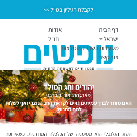
לקבלת הגיליון במייל >>
דף הבית
אודות
ישראל
חו״ל
מסעדות כשרות מומלצות
צור קשר
יהודים וחג המולד
מאת: הרב אורן דובדבני
האם מותר לברך עמיתים גויים לקראת החג הנוצרי ואף לשלוח
להם מתנות?
השוק הגלובלי הוא מסימניה של הכלכלה המודרנית. כשאירופה