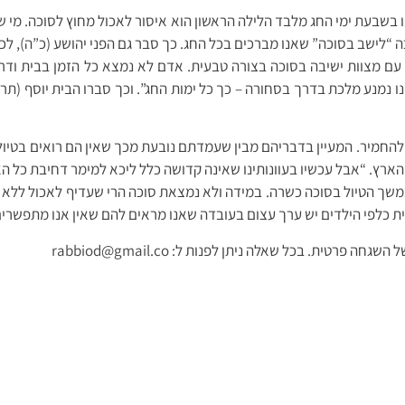
שבעת ימי החג מלבד הלילה הראשון הוא איסור לאכול מחוץ לסוכה. מי ש
 “לישב בסוכה” שאנו מברכים בכל החג. כך סבר גם הפני יהושע (כ”ה), לכ
 עם מצוות ישיבה בסוכה בצורה טבעית. אדם לא נמצא כל הזמן בבית ודר
נו נמנע מלכת בדרך בסחורה – כך כל ימות החג”. וכך סברו הבית יוסף (תרמ
ש להחמיר. המעיין בדבריהם מבין שעמדתם נובעת מכך שאין הם רואים בטיול 
 הארץ. “אבל עכשיו בעוונותינו שאינה קדושה כלל ליכא למימר דחיבת כל 
שך הטיול בסוכה כשרה. במידה ולא נמצאת סוכה הרי שעדיף לאכול ללא פת
כלפי הילדים יש ערך עצום בעובדה שאנו מראים להם שאין אנו מתפשרים על
ית. בכל שאלה ניתן לפנות ל: rabbiod@gmail.co