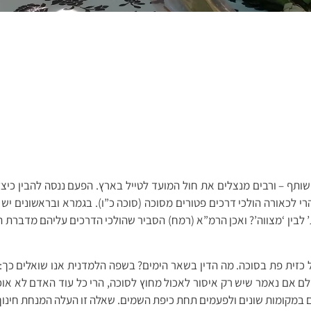
נויות לטיול משותף – ורבים מנצלים את חול המועד לטייל בארץ. הפעם ננסה לה
לכאורה הולכי דרכים פטורים מסוכה (סוכה כ”ו). בגמרא ובראשונים יש די
’ לבין ‘מצווה’? ואכן הרמ”א (רמח) הסביר שהולכי הדרכים עליהם מדברת 
ל כזית פת בסוכה. מה הדין בשאר הימים? בשפה הלמדנית אנו שואלים כך:
ם אם נאמר שיש רק איסור לאכול מחוץ לסוכה, הרי כל עוד האדם לא אוכל 
ים במקומות שונים ולפעמים תחת כיפת השמים. שאלה זו העלה המנחת חינוך