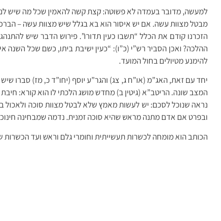
למעשה, מדובר בעמדה לא פשוטה: קצת קשה להאמין שכל מה שיש לנו ב
מבטל מצוות עשה. אם יש איסור הוא בא בגלל שיש מצוות עשה – הברכה
הזכרנו קודם את הכלל “תשבו כעין תדורו”. פירוש הדבר שיש להתנהג
ההלכה? ואכן הסביר רש”י (כ”ו): “כעין ישיבת ביתו, כשם שכל השנה אי
להימנע מטיולים בחול המועד.
יחד עם זאת, האג”מ (או”ח ג, צג) והגר”ע יוסף (יחו”ד כ, מז) סברו שי
המצב שונה. הריטב”א (גיטין ב) מחדש מושג הלכתי לו הוא קורא: חיבת
נראה שנוכל לסכם: יש לעשות מאמץ שלא לבטל מצוות סוכה ולאכול במ
ובפרט אם אדם מתנה מראש שהיא סוכה זמנית. נדמה שמבחינה חינוכית 
הכותב הוא מומחה לכשרות תעשייתית וחומרי גלם וראש ועד הכשרות של השגחה פרט