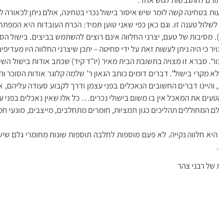
טחינה קשה לומר שיש איסור בישול נכרי בטחינה, אולם ניתן לכאורה לטעון
יש לשלול טענה זו. וגם כאן כפי שאני טוען תמיד: הכרת העובדות היא המ
. מסיבות של טעם, יצרני החלווה אינם רוצים להשתמש בביצים. בישול ה
ר כי היה ניתן לעשות זאת על ידי סחיטה – יתכן שיצרני החלווה היו מעדיפי
ר’. סברא זו מצויה בתשובת הבית מאיר (יו”ד קיד) שכתב אודות בישול השיכר
מקרי בישול”. דברים דומים כותב הגאון ר’ שלמה קלוגר אודות הסוכר והמ
ת, והיינו דברים החשובים הנאכלים בפני עצמן ודרך לקבוע סעודה עליהם, 
 להטעים את המאכל אין בו משום בישולי נכרים… כל אלו שאין נאכלים בפני
לם המחוללים תהליכים כגון תמציות, חומרים מתחלבים, מייצבים, מונעי חמצ
 היא חלווה נקייה. לא פעם מוספות לחלבה תוספות שונות מחומרי גלם שיש 
של רבני צהר