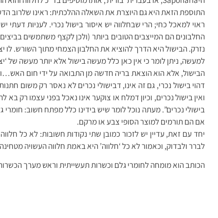
התוספת הזאת היא גם היוצרת את השאלה ההלכתית: ראינו שלרוב הדעות ב
ראוי למאכל כחי; הרי שבחלווה יש איסור בישול נכרי. לעניות דעתי 
החלבונים הם המייצבים הטובים ביותר (ולכן לקצף משתמשים בביצים)
נזרק. הבישול היא הדרך להוציא את החלבון הצמחי מתוך השורש. לו יצוי
למעשה, ניתן לומר כי אין כאן כלל מעשה בישול אלא יותר מעשה של ‘יצו
הבישול, אלא הוא הוצאת בריה חדשה מן התבואה על ידי חום האש…ולא 
דהוי בישול נכרי, גם זה אינו, דבישולי נכרים לא נאסר רק משום חתנו
ואין בישול נכרים, וכיון דמלח או צוקער אינו נאכל בפני עצמו רק בא
בישולי נכרים”. מעתה נוכל לומר שיש בידינו כלל מפתח חשוב: חומרי ג
אם הם תורמים למוצר הסופי צבע או מרקם.
יחד עם זאת, עדיין יש לזכור כמובן שתי נקודות חשובות: לא כל חלווה
לברר ולבדוק, וכאמור לא כל ‘חלווה’ היא באמת חלווה העשויה מטחינה.
הכותב הוא מומחה לחומרי גלם וכשרות תעשייתית וראש מערך הכשרות 