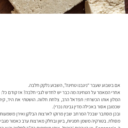
אם בשבוע שעבר “ניגבנו טחינה”, השבוע נלקק חלבה.
אחרי המאמר על הטחינה מה כבר יש לחדש לגבי חלבה? אז קודם כל: כ
המלון אותו הכשרתי: תפדאל הרב, צלחת חלווה. הושטתי את היד, ק
שכמובן אסור באכילה מדין גבינת נכרי).
ובכן מסתבר שבכל המרחב שבין מרוקו לארצות הבלקן ואירן משמעות ‘חל
מסולת. בטורקיה משמן חמניות, ביוון ובחלק מארצות ערב כאמור מגב
ה-Saponaria, או בעברית ‘בורית’, אותו מוסיפים בד”כ לחלווה והוא התורם להתגבשות לגוש אחד.