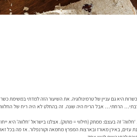
שרות היא גם עניין של טרמינולוגיה. את השיעור הזה למדתי במשימת כשר
ירבתי… הרחתי… אבל הריח היה שונה. זה בהחלט לא היה ריח של החלוו
ווה’ זה בעצם: ממתק (חילווי = מתוק). אצלנו בישראל ‘חלווה’ היא ייחו
ינת עזים, באירן מאורז ובארצות המפרץ מחמאה וקורנפלור. אז מה בכל ז