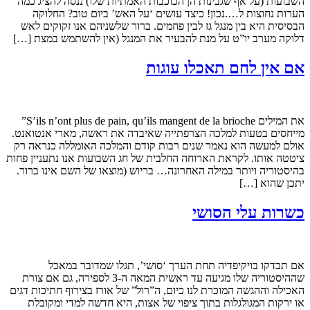
השבועות (על אף שגבינות הן הכוכבות האמתיות שלו) ננסה להציג כמה
הערות נחוצות ל….נכון! כיצד עושים ‘על האש’ ביום טוב? החלוקה
הבסיסית היא בין מנגל גז לבין פחמים. ברור שלשניהם אנו זקוקים לאש
דלוקה מערב יו”ט על מנת להבעיר את המנגל (אין להשתמש במצת […]
אם אין לחם תאכלו עוגות
את המילים S’ils n’ont plus de pain, qu’ils mangent de la brioche”
מייחסים בטעות למלכה הצרפתייה שאיבדה את ראשה, מארי אנטואנט.
אולם למעשה הוא נאמר שנים רבות קודם והמלכה האומללה כנראה רק
ציטטה אותו. לקראת הארוחה החלבית של חג השבועות אנו נתעניין פחות
בהיסטוריה ויותר במילה האחרונה… בריוש (מוצאו של השם אינו ברור.
יתכן שהוא […]
כשרות עלי הסושי
אם תבדקו בויקיפדיה תחת הערך ‘סושי’, תגלו שמדובר במאכל
שההיסטוריה שלו מגיעה עד ראשית המאה ה-3 לספירה, גם אם צורת
האכילה וההגשה המוכרת לנו כיום, ה”רול” של אורז בצירוף חתיכות דגים
או ירקות המגולגלות בתוך ציפוי של אצות, היא חדשה למדי ומקובלת