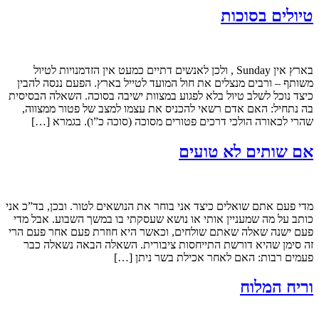
טיולים בסוכות
בארץ אין Sunday , ולכן לאנשים דתיים כמעט אין הזדמנויות לטיול
משותף – ורבים מנצלים את חול המועד לטייל בארץ. הפעם ננסה להבין
כיצד נוכל לשלב טיול בלא לפגוע במצוות ישיבה בסוכה. השאלה הבסיסית
בה נתחיל: האם אדם רשאי להכניס את עצמו למצב של פטור ממצווה,
שהרי לכאורה הולכי דרכים פטורים מסוכה (סוכה כ”ו). בגמרא […]
אם שותים לא טועים
מדי פעם אתם שואלים כיצד אני בוחר את הנושאים לטור. ובכן, בד”כ אני
כותב על מה שמעניין אותי או נושא שעסקתי בו במשך השבוע. אבל מדי
פעם ישנה שאלה שאתם שולחים, וכאשר היא חוזרת פעם אחר פעם הרי
זה סימן שהיא דורשת התייחסות ציבורית. השאלה הבאה נשאלה כבר
פעמים רבות: האם לאחר אכילת בשר ניתן […]
וריח המלוח