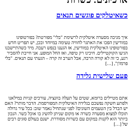
כשאיטלקים פוגשים תנאים
איך מגיבה מסעדה איטלקית לרשימת "בלי" מפורטת? בפורטופינו
במודיעין הפכו את האתגר לחוויה טעימה במיוחד ובכן, יש תפריט חדש
בפורטופינו האיטלקית במודיעין, אז הגענו בנפש רעבה. מיד כשהתיישבנו
הגיעו הקוקטיילים. חיכינו רק טיפה, ואז החל המופע. אני חייבת להסביר
רגע, כי זה לא קורה הרבה, אבל הערב זה קרה – הגעתי עם תנאים. "בלי
פרמז'ן", […]
פעם שלישית גלידה
אתם מטיילים ברומא, שטים על תעלה בוונציה, עורכים קניות במילאנו
ולפתע חשקה נפשכם בגלידה האיטלקית המפורסמת. הדבר מותר? האם
יש הבדל בין הטעמים השונים? לפני שנתחיל נאמר שוב: בכל עיר גדולה
תוכלו למצוא מסעדה כשרה או מקום שניתן להשיג בו אוכל כשר. הנכון
ביותר הוא לקנות במקום עם כשרות מסודרת. ישנם בעולם סוגים רבים
של […]