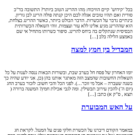
בכל ‘קידוש’ קיים הוויכוח: מהו ההרינג הטוב ביותר? התשובה בד”כ
סודית ואם תהיו טובים אגלה לכם היכן קנתה פולה הרינג לבן גוריון.
בינתיים נדבר על הכשרות. הדבר הבולט ביותר, כאשר ההרינג בצלחת,
הוא שההרינג מגיע אלינו ללא עור ועצמות. זוהי השאלה הכשרותית
הבסיסית שנתקלים בה ביחס להרינג. סיפור כשרותו מתחיל אי שם
באמצע הלילה בלב […]
המבדיל בין חמץ למצה
יומו האחרון של פסח חל בערב שבת, ובשורות הבאות ננסה לענות על כל
השאלות החשובות שהמצב הזה מאתגר אותנו בהן (כן, אני יודע שהיה כך
בשנה שעברה – אבל מי זוכר…). לפני הכל והכי חשוב: לזכור בערב החג
(יום ה’) להכין עירוב תבשילין. ומה לגבי אכילת חמץ? המשנה ברורה (
תצא , ס”ק א) כתב: […]
על האש המבוערת
במאמר הקודם דיברנו על הכשרת חלקי פנים על המנגל. לקראת חג