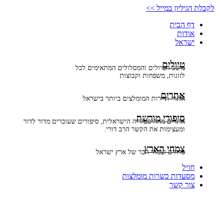
דלג
לקבלת הגיליון במייל >>
לתוכן
דף הבית
אודות
ישראל
טיולים
מיטב הטיולים והמסלולים המתאימים לכל
לזוגות, משפחות וקבוצות
אתרים
אתרי תיירות המומלצים ביותר בישראל
סיפורי מורשת
אתרים מההיסטוריה הישראלית, סיפורים שעוברים מדור לדור
ומעצימות את הקשר הרב דורי.
צמחי הארץ
פרחים וצמחי הבר של ארץ ישראל
חו״ל
מסעדות כשרות מומלצות
צור קשר