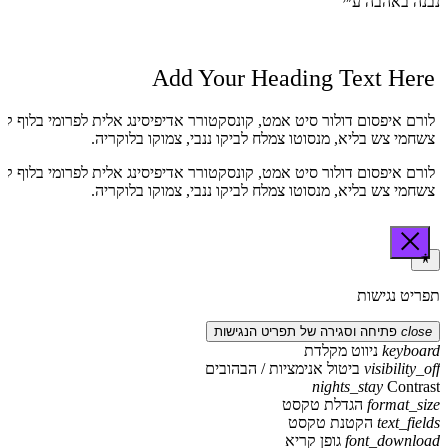
נבנה באהבה ע״י
Add Your Heading Text Here
לורם איפסום דולור סיט אמט, קונסקטורר אדיפיסינג אלית לפרומי בלוף קי
צשחמי צש בליא, מנסוטו צמלח לביקו ננבי, צמוקו בלוקריה.
לורם איפסום דולור סיט אמט, קונסקטורר אדיפיסינג אלית לפרומי בלוף קי
צשחמי צש בליא, מנסוטו צמלח לביקו ננבי, צמוקו בלוקריה.
תפריט נגישות
close
פתיחה וסגירה של תפריט הנגישות
keyboard
ניווט מקלדת
visibility_off
ביטול אנימציות / הבהובים
nights_stay
Contrast
format_size
הגדלת טקסט
text_fields
הקטנת טקסט
font_download
גופן קריא