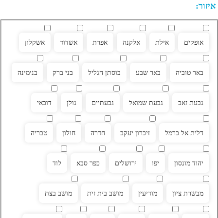
איזור:
אופקים
אילת
אלקנה
אפרת
אשדוד
אשקלון
באר טוביה
באר שבע
בוסתן הגליל
בני ברק
בנימינה
גבעת זאב
גבעת שמואל
גבעתיים
גולן
דובאי
דלית אל כרמל
זיכרון יעקב
חדרה
חולון
טבריה
יהוד מונסון
יפו
ירושלים
כפר סבא
לוד
מבשרת ציון
מודיעין
מושב בית זית
מושב בצת