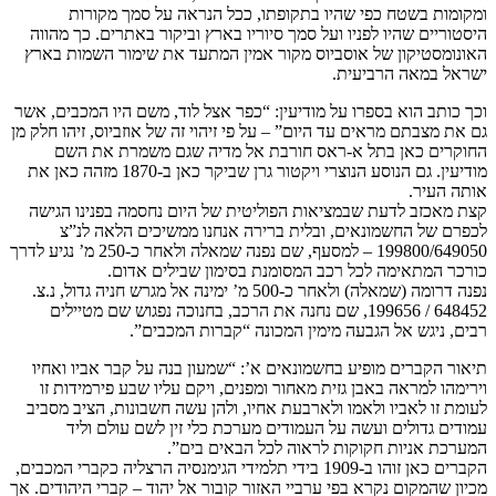
ומקומות בשטח כפי שהיו בתקופתו, ככל הנראה על סמך מקורות
היסטוריים שהיו לפניו ועל סמך סיוריו בארץ וביקור באתרים. כך מהווה
האונומסטיקון של אוסביוס מקור אמין המתעד את שימור השמות בארץ
ישראל במאה הרביעית.
וכך כותב הוא בספרו על מודיעין: “כפר אצל לוד, משם היו המכבים, אשר
גם את מצבתם מראים עד היום” – על פי זיהוי זה של אוזביוס, זיהו חלק מן
החוקרים כאן בתל א-ראס חורבת אל מדיה שגם משמרת את השם
מודיעין. גם הנוסע הנוצרי ויקטור גרן שביקר כאן ב-1870 מזהה כאן את
אותה העיר.
קצת מאכזב לדעת שבמציאות הפוליטית של היום נחסמה בפנינו הגישה
לכפרם של החשמונאים, ובלית ברירה אנחנו ממשיכים הלאה לנ”צ
199800/649050 – למסעף, שם נפנה שמאלה ולאחר כ-250 מ’ נגיע לדרך
כורכר המתאימה לכל רכב המסומנת בסימון שבילים אדום.
נפנה דרומה (שמאלה) ולאחר כ-500 מ’ ימינה אל מגרש חניה גדול, נ.צ.
648452 / 199656, שם נחנה את הרכב, בחנוכה נפגוש שם מטיילים
רבים, ניגש אל הגבעה מימין המכונה “קברות המכבים”.
תיאור הקברים מופיע בחשמונאים א’: “שמעון בנה על קבר אביו ואחיו
וירימהו למראה באבן גזית מאחור ומפנים, ויקם עליו שבע פירמידות זו
לעומת זו לאביו ולאמו ולארבעת אחיו, ולהן עשה חשבונות, הציב מסביב
עמודים גדולים ועשה על העמודים מערכת כלי זין לשם עולם וליד
המערכת אניות חקוקות לראוה לכל הבאים בים”.
הקברים כאן זוהו ב-1909 בידי תלמידי הגימנסיה הרצליה כקברי המכבים,
מכיון שהמקום נקרא בפי ערביי האזור קובור אל יהוד – קברי היהודים. אך