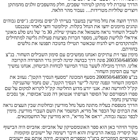
הדרך עוברת ליד מתקן לטיהור שפכים, חלק מהשפכים זולגים מהמתקן
ויוצרים שלוליות מטרידות… נעבור מהר הלאה.
הדרך חוצה את נחל מודיעין במעבר בעייתי לג’יפים נמוכים; ג’יפים גבוהים
ונהגים מיומנים יחצו את הנחל בקלות. קילומטר וחצי לאחר שנכנסנו
לשביל השחור נראה משמאל את מצוקי שילת, 30 מ’ של גוש סלע מאונך
אידאלי לגלישת סנפלינג, מספר חברות מציעות פעילות גלישה למתחילים
ולמתקדמים ויש להניח שכאשר תטיילו בחנוכה תפגשו את גולשים
בחוויתם.
מימין עצי זית עתיקים ואנחנו ממשיכים עם סימון השבילים השחור. בנ”צ
200350/648500 פונה דרך כבושה ימינה לכיוון גדר ההפרדה הקרובה
אלינו. הדרך מובילה לשער בגדר המיועד לכוחות הביטחון, אנחנו נמשיך
ישר עם הסימון השחור.
בנ”צ 200050/648500 מסעף המכונה “מסעף הנסיך הקטן”: נעזוב את
הסימון השחור ונפנה ימינה ל”יער הנסיך הקטן”, שם נחמד שהעניקה
קק”ל לחורשה זאת. אנני יודע מדוע החליטה קק”ל לקרוא למקום על שם
ספרו המפורסם של הסופר הצרפתי אנטואן דה סנט־אכזופרי, אך נסכים
שהרעיון נחמד.
הדרך מטפסת בעליה מתונה מעל נחל מודיעין ובחלונות שבין העצים נראה
את הבתים של הכפר אל מדיא, המשמר את השם העברי מודיעין. מימין
לכפר גבעה גבוהה, “ראס אל מדיא”, היא מודיעין של החשמונאים.
מקור הזיהוי כאן הוא ספר האונומסטיקון של אוזביוס: אוזביוס היה הבישוף
של קיסריה במאה הרביעית והוא חיבר רשימה של יישובים ומקומות
גאוגרפיים המוזכרים בתנ”ך ובספרים חיצונים, וזיהה אותם עם יישובים