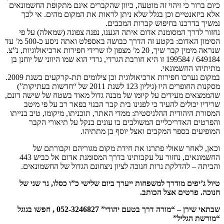
כיום ברור כי זיהוי זה מוטעה, כיוון שהקברים אינם מתקופת החשמונאים
אלא ביזאנטיים וכן בגלל שלא ניתן לראות את המקום מהים. אי לכך
נמשיך בדרכנו בחיפוש קברות המכבים.
נחזור לדרך המסומנת אדום איתה הגענו, נפנה צפונה (שמאלה) על פי
הסימון האדום: בקטע זה הדרך כבושה באספלט ואתה ניסע כ-500 מ’ עד
שנראה מימין קבר שיך, 20 מ’ מצפון לו שרידי חפירות ארכיאולוגיות, נ”צ.
649184 / 199584 זו היא חורבת הגרדי, גרדי הוא שמו היווני של יוחנן בן
מתיתיהו החשמונאי.
במקום נערכו חפירות ארכיאולוגית וכן צילומים תת-קרקעים בשנת 2009.
מסקנות החופרים היו (גיליון 123 לשנת 2011 של “חדשות בעתיקות”)
שהממצאים מעידים על קיומו של מבנה גדול מאוד בשטח של שישה דונם,
שרידיו יכולים להעיד כי לפנינו בית קבר הבנוי בפאר רב על פי מיטב
המסורת היהודית ההלניסטית: ממדי האתר, תוכניתו, מיקומו, טיב בנייתו
והפרטים האדריכליים המשולבים בו עונים בנקל על תיאורי הקבר
המופיעים בספר המקבים ואצל יוסף בן מתתיהו.
וכאן, לאחר שאולי פתרנו את חידת מקום מגוריהם וקבורתם של
החשמונאים, נחזור על עקבותינו בדרך המסומנת אדום אל כביש 443
והביתה – להדלקת נרות חנוכה לציון ניצחונם הגדול של החשמונאים.
טיול ג’יפים מודרך למשפחות ייערך ביום שלישי כ”ו כסלו, נר שני של
חנוכה. פרטים אצל הכותב.
שבתאי שירן – “מורה דרך בטעם יהודי” 052-3246827 , חפשו בגוגל
“מורשת הגליל”