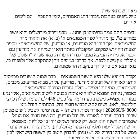
מאת: שבתאי שירן
טיול ג'יפים בעקבות גיבורי החג האמתיים, לימי החנוכה – וגם לימים
אחרים
“בימים ההם עמד מתיתיהו בן יוחנן… מבני יויריב מירושלים והוא יושב
במודיעים”, כך מתחיל ספר חשמונאים א’ (ב, א) את תיאור מרד
החשמונאים. אך היכן היא מודיעים, או מודיעין, של החשמונאים? מספר
הצעות זיהוי יש למקום. המקובלת ביותר היא זו שמזהה את מודיעין עם
הכפר אל מידיה הנמצא מעבר לגדר ההפרדה. מאז שפרץ “השלום של
אוסלו” אין גישה לכפר, אך בדרכי בג’יפים ניתן להתקרב אליו ולצפות בו.
בואו ונצא אם כך לדרך בעקבות החשמונאים.
נקודת המוצא שלנו היא הישוב חשמונאים – כבר שמות הישובים מכניסים
אותנו לאווירה של חנוכה: מודיעין, מודיעין עלית, מבוא מודיעים, מכבים,
חשמונאים, מתיתיהו ולפיד – כולם נגזרים מסיפור החשמונאים.
כאמור, נקודת המוצא שלנו היא צומת בכניסה לישוב חשמונאים, אליו נגיע
בעזרת הWaze-. משם ניסע דרומה על כביש 446 לכוון צומת שילת כחצי
קילומטר, לאט, נשים לב שהכביש חוצה נחל, בתחתית הנחל נ”צ
202660/648000 (קאורדינטות חדשות) – נפנה ימינה לשביל ג’יפים מסומן
שחור: הדרך עוברת לאורכו של נחל מודיעין, פה ושם חוצה את הנחל
שבמרבית השנה הוא יבש, רק לאחר גשמים יהיו בו שלוליות. משמאל
חורשות קק”ל יפות (ולמרבה הצער מלוכלכות), מימין צחיח, הנחל עובר
ממש על הקו הירוק של 67′ וניתן להבחין היטב בין השטח הישראלי לבין
השטח הירדני לשעבר על פי הנטיעות.