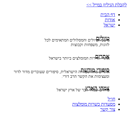
דלג
לקבלת הגיליון במייל >>
לתוכן
דף הבית
אודות
ישראל
טיולים
מיטב הטיולים והמסלולים המתאימים לכל
לזוגות, משפחות וקבוצות
אתרים
אתרי תיירות המומלצים ביותר בישראל
סיפורי מורשת
אתרים מההיסטוריה הישראלית, סיפורים שעוברים מדור לדור
ומעצימות את הקשר הרב דורי.
צמחי הארץ
פרחים וצמחי הבר של ארץ ישראל
חו״ל
מסעדות כשרות מומלצות
צור קשר