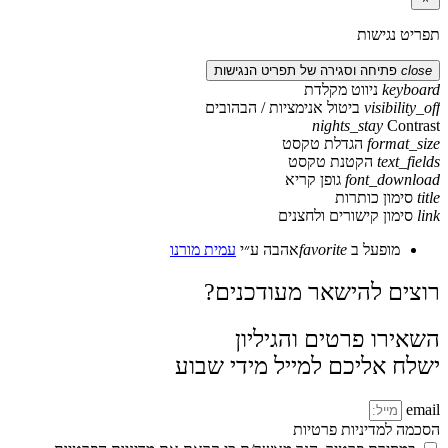
תפריט נגישות
close
פתיחה וסגירה של תפריט הנגישות
keyboard
ניווט מקלדת
visibility_off
ביטול אנימציות / הבהובים
nights_stay
Contrast
format_size
הגדלת טקסט
text_fields
הקטנת טקסט
font_download
גופן קריא
title
סימון כותרות
link
סימון קישורים ולחצנים
מופעל ב
favorite
אהבה
ע״י
עמית מורנו
רוצים להישאר מעודכנים?
השאירו פרטים והגיליון
ישלח אליכם למייל מידי שבוע
email
הסכמה למדיניות פרטיות