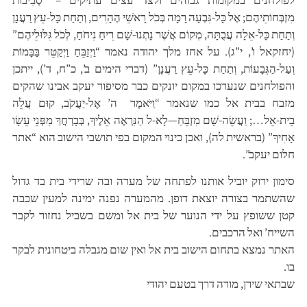
מִזְבְּחוֹתֵיהֶם; אֶל כָּל-גִּבְעָה רָמָה בְּכֹל רָאשֵׁי הֶהָרִים, וְתַחַת כָּל-עֵץ רַעֲנָן
וְתַחַת כָּל-אֵלָה עֲבֻתָּה, מְקוֹם אֲשֶׁר נָתְנוּ-שָׁם רֵיחַ נִיחֹחַ, לְכֹל גִּלּוּלֵיהֶם”
(יחזקאל ו’, י”ג). על אחז מלך יהודה נאמר “וַיְזַבֵּחַ וַיְקַטֵּר בַּבָּמוֹת
וְעַל-הַגְּבָעוֹת, וְתַחַת כָּל-עֵץ רַעֲנָן” (דברי הימים ב’, כ”ח, ד’), ייתכן
והפולחנים שנערכו במקום יונקים כבר מסיפור יעקב אבינו שהקים
מזבח בבית אל כמו שנאמר “וַיֹּאמֶר ה’ אֶל-יַעֲקֹב, קוּם עֲלֵה
בֵית-אֵל…; וַעֲשֵׂה-שָׁם מִזְבֵּחַ—לָא-ל הַנִּרְאֶה אֵלֶיךָ, בְּבָרְחֲךָ מִפְּנֵי עֵשָׂו
אָחִיךָ” (בראשית לה), ואכן כינוי המקום בפי תושבי הישוב הוא “אתר
חלום יעקב”.
סימון ירוק יוביל אותנו לפתחה של מערה ובה שרידי בית בד גדול
שהשתמר בצורה יוצאת דופן. מהמערה נפנה ימינה למעין שכבה
קטן ששופץ על ידי הנוער של בית אל ומשם בשביל נחזור לקבר
השייח’ ואל הרכבים.
האתר נמצא בתחום הישוב בית אל ואין שום מגבלה ביטחונית לבקר
בו.
שבתאי שירן, מורה דרך בטעם יהודי