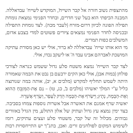
מהתצפית נשוב חזרה אל קבר השייח’, המוקדש לשייח’ עבדאללה.
המבנה הכיפתי הוא בעל שני חדרים, ובחדר הפנימי נמצאת גומחת
תפילה הפונה לכיוון דרום-מזרח (לעבר מכה). לצד גומחת התפילה
ובכניסה לחדר הפנימי נמצאים ציורים פשוטים למדי בצבע אדום,
המשלבים כפות תמרים.
מי הוא אותו שייח’ עבדאללה לא ברור, אולי יש כאן מסורת עתיקה
המושכת לאברהם אבינו עבד ה’ או ליעקב נכדו, אולי.
לצד קבר השייח’ נמצא משטח סלע גדול ששמש כנראה לצורכי
פולחן (במות אבן), אולי כאן הקים ירבעם בן נבט את הבמה שאמורה
היתה לשמש תחליף למקדש (מלכים א, יב), אותה במה שנותצה
כליל ע”י המלך יאשיהו (מלכים ב’, כג, טו) – גַּם אֶת-הַמִּזְבֵּחַ הַהוּא
וְאֶת-הַבָּמָה, נָתָץ; וַיִּשְׂרֹף אֶת-הַבָּמָה הֵדַק לְעָפָר, וְשָׂרַף אֲשֵׁרָה.
יאשיה שרף אמנם את האשרה אבל אשרות נוספות צמחו בסביבה.
בצד ימין נמצא עץ גדול ועתיק של אלון התולע, מין הגדל באזורים
גבוהים. מכלול זה של קבר, משטחי סלע ועצים עתיקים, רומז
לשימוש המקום לפולחנים זרים. ואכן, בתנ”ך יש התייחסויות רבות
לפולחנים במקומות גבוהים ולצד עצים עתיקים – “סְבִיבוֹת