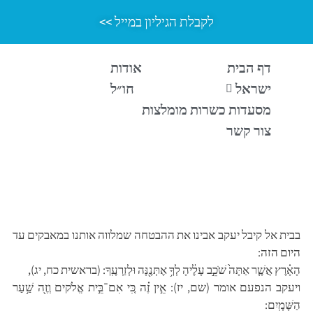
לקבלת הגיליון במייל >>
דף הבית
אודות
ישראל
חו״ל
שא נא עיניך
מסעדות כשרות מומלצות
צור קשר
מאת: שבתאי שירן, מורשת הגליל
גבעת ארטיס שבבית אל ממוקמת במקום שהוגדר בתנ"ך "שער
השמיים" – אך היא בהחלט מציעה תצפית נפלאה גם כאן על פני
הארץ
בבית אל קיבל יעקב אבינו את ההבטחה שמלווה אותנו במאבקים עד
היום הזה:
הָאָ֗רֶץ אֲשֶׁ֤ר אַתָּה֙ שֹׁכֵ֣ב עָלֶ֔יהָ לְךָ֥ אֶתְּנֶ֖נָּה וּלְזַרְעֶֽךָ: (בראשית כח, יג),
ויעקב הנפעם אומר (שם, יז): אֵ֣ין זֶ֗ה כִּ֚י אִם־בֵּ֣ית אֱלֹקים וְזֶ֖ה שַׁ֥עַר
הַשָּׁמָֽיִם: