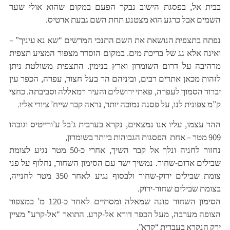
בבית אל, בפסגת הישוב נבקר הפעם במקום שהוא אולי שער
השמים אבל כרגע הוא מצטנע תחת השם גבעת ארטיס.
נפתח בתצפית הנושאת את השם התנכי המרשים “שא נא עיניך” –
ואינה אלא גג של בריכת מים. במקום הוסדר מצפור המציע תצפית
מרהיבה על דרום השומרון וארץ בנימין. התצפית משולטת ניתן
לזהות מכאן אתרים רבים, וביניהם הר בעל חצור, עפרה, הכפר עין
יברוד הסמוך לעפרה, פאתי ירושלים והעיר רמאללה וסביבתה. כחצי
ק”מ צפונית לנו, על פסגה נמוכה יותר, נראה קבר שייח’ ציורי אליו.
ההר עצמו, עליו אנו נמצאים, נקרא בערבית ג’בל ע’ורייטיס וגובהו
909 מטר – אחת הפסגות הגבוהות ביותר בשומרון,
נחזור לחניה ונלך אל קבר השיך, אחרי כ-50 מטר נגיע לצומת
שבילים אדום-שחור. נמשיך ישר עם הסימון השחור, נחלוף על פני
צומת שבילים ירוק-שחור ולבסוף נגיע לאחר 350 מטר לחנייה,
בצומת שבילים שחור-ירוק.
הסימון השחור פונה שמאלה ומסתיים לאחר כ-120 מ’ במצפור
הצופה מערבה, מעל הכפר דורא אל-קרע. התואר “אל-קרע” מציין
ירק הנקרא בעברית “קרא”.