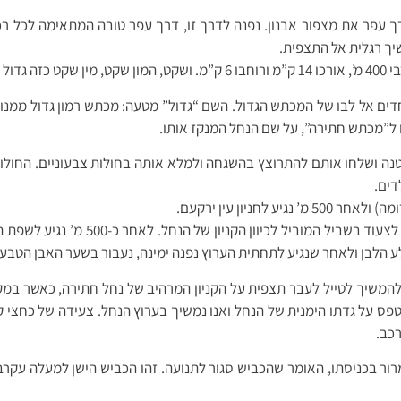
עפר את מצפור אבנון. נפנה לדרך זו, דרך עפר טובה המתאימה לכל רכ
אותו.
ים אל לבו של המכתש הגדול. השם “גדול” מטעה: מכתש רמון גדול ממנו, 
ל”מכתש חתירה”, על שם הנחל המנקז אותו.
 קטנה ושלחו אותם להתרוצץ בהשגחה ולמלא אותה בחולות צבעוניים. החולו
דים.
מהחנייה של עין ירקעם נרד עם סמ”ש הי
הלבן ולאחר שנגיע לתחתית הערוץ נפנה ימינה, נעבור בשער האבן הטבעי ו
להמשיך לטייל לעבר תצפית על הקניון המרהיב של נחל חתירה, כאשר במקום
טפס על גדתו הימנית של הנחל ואנו נמשיך בערוץ הנחל. צעידה של כחצי 
כב.