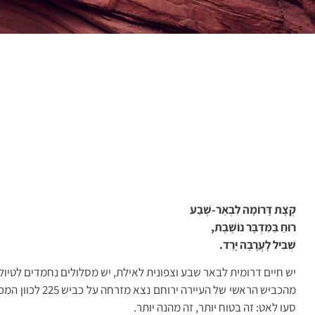
קְצָת דָּרוֹמָה לִבְאֵר-שֶׁבַע
רוּחַ בַּמִּדְבָּר נוֹשֶׁבֶת,
שְׁבִיל לָעֲרָבָה יָרַד.
יש חיים דרומית לבאר שבע וצפונית לאילת, יש מסלולים נחמדים לטיולי 
מהכביש הראשי
סעו לאט: זה בטוח יותר, זה מהנה יותר.