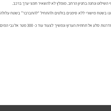
י השילוט ונחנה בחניון הרחב. מומלץ לא להשאיר חפצי ערך ברכב.
 אנו בשטח מישורי ללא סימנים בולטים ולהתחיל “להתברבר” בשטח עלולה
לאחר כחצי ק”מ של צעידה נגיע לשלט הכניסה לשמורה. 200 מטר נוספים של צעידה יביאו אותנו לראש המפל, שם נרד בזהירות עם הסימון כמה מדרגות סלע אל תחתית הערוץ ונמשיך לצעוד עוד כ- 300 מטר אל גבי המים