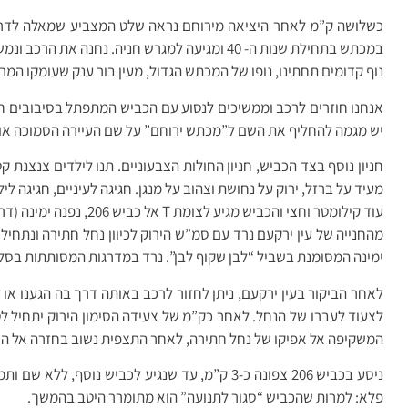
כשלושה ק”מ לאחר היציאה מירוחם נראה שלט המצביע שמאלה לדרך 
במכתש בתחילת שנות ה- 40 ומגיעה למגרש חניה. נחנה את הרכב ונמשיך רגלית אל התצפית.
נוף קדומים תחתינו, נופו של המכתש הגדול, מעין בור ענק שעומקו המרבי 400 מ’, אורכו 14 ק”מ ורוחבו 6 ק”מ. ושקט, המון שקט, מין שקט כזה גדול שניתן לשמוע 
אנחנו חוזרים לרכב וממשיכים לנסוע עם הכביש המתפתל בסיבובים חד
יש מגמה להחליף את השם ל”מכתש ירוחם” על שם העיירה הסמוכה או 
חניון נוסף בצד הכביש, חניון החולות הצבעוניים. תנו לילדים צנצנת
מעיד על ברזל, ירוק על נחושת וצהוב על מנגן. חגיגה לעיניים, חגיגה ליל
עוד קילומטר וחצי והכביש מגיע לצומת T אל כביש 206, נפנה ימינה (דרומה) ולאחר 500 מ’ נגיע לחניון עין ירקעם.
ימינה המסומנת בשביל “לבן שקוף לבן”. נרד במדרגות המסותתות בסלע 
לאחר הביקור בעין ירקעם, ניתן לחזור לרכב באותה דרך בה הגענו או 
לצעוד לעברו של הנחל. לאחר כק”מ של צעידה הסימון הירוק יתחיל ל
המשקיפה אל אפיקו של נחל חתירה, לאחר התצפית נשוב בחזרה אל הר
פלא: למרות שהכביש “סגור לתנועה” הוא מתומרר היטב בהמשך.