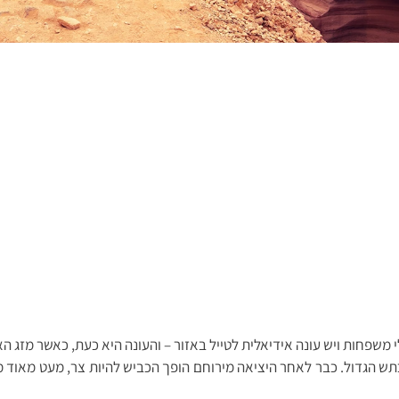
משפחות ויש עונה אידיאלית לטייל באזור – והעונה היא כעת, כאשר מזג האו
 של העיירה ירוחם נצא מזרחה על כביש 225 לכוון המכתש הגדול. כבר לאחר היציאה מירוחם הופך הכ