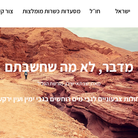
ישראל
חו״ל
מסעדות כשרות מומלצות
צור ק
מדבר, לא מה שחשבתם
מאת: שבתאי שירן, מורשת הגליל
לות צבעוניים לגבי מים רוחשים בגבי ימין ועין ירק