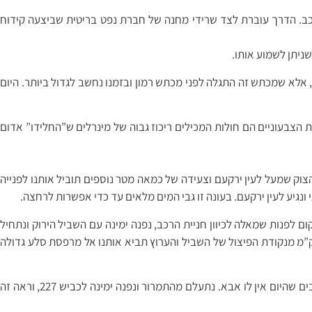
ב. הדרך עוברת לצד שרידי מחנה של חברת נפט בריטית שביצעה קידוח
אלא שמכתש זה התגלה לפני מכתש רמון ובזמנו נחשב לגדול ביותר. היום
ת הצבעוניים הם חולות המכילים ריכוז גבוה של מינרלים ש”החלידו” אדום
רוק לכיוון נחל חתירה ונתחיל לצעוד בשביל המוביל לכיוון הקניון של הנחל. לאחר כ-500 מ’ נגיע לשפת הצוק שמעל לעין ירקעם וצעידה של כמאה מטר נוספים תוביל אותנו לפנייה
נגיע לעין ירקעם. בעונה זו גבי המים מלאים עד כדי אפשרות לרחצה.
 לפנות שמאלה לכיוון חניית הרכב, נפנה ימינה עם השביל הירוק ונתחיל
ק”מ מנקודת הפיצול של השביל והערוץ תביא אותנו אל מרפסת סלע גדולה
ניסע בכביש 206 צפונה כ-3 ק”מ, עד שנגיע לכביש נוסף, ללא שם ותמרור בכניסתו, האומר שהכביש סגור לתנועה. זהו הכביש הישן למעלה עקרבים שהיום אין לו אבא. נתעלם מהתמרור ונפנה ימינה לכביש 227, וראה זה