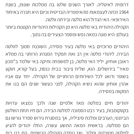
דרומית לאיטליה. לאורך השנים שלטו בה ממלכות שונות, בשנת
1964 זכתה לעצמאות מהאימפריה הבריטית וכיום היא חברה באיחוד
האירופאי. האי הגדול הוא מלטה ובירתה וולטה.
הקהילה היהודית באי מלטה היא מן הקהילות היהודיות הקטנות ביותר
בעולם: היא מונה כמאה נפש ומספר הצעירים בה נמוך.
היהודים מרוכזים באי מלטה בעיר מסידה, השוכנת סמוך לוולטה
הבירה. ליהודי מלטה אין רב ואת תפקיד המנהיג הרוחני בה ממלא
ראובן אוחיון, יליד האי מלטה, בן למשפחה ותיקה באי שלמד ב”מכון
מאיר” בירושלים. הוא, שליח ציבור בבית כנסת, בעל קורא, תוקע
בשופר ודואג לכל השירותים הרוחניים של הקהילה. יחד עם אביו
אהרן אוחיון שהוא נשיא הקהילה, לפני כעשור שנים הם בנו את
המקווה במסידה.
יהודים חיים במלטה מאז אלפיים שנה ולכך נמצאו עדויות
בקטקומבות, בעיר רבט הסמוכה למלטה הבירה. הם חיו תחת השלטון
הביזנטי, הערבים ומלכת סיציליה, אך במסגרת גירוש ספרד גורשו גם
הם ממלטה. בראשית המאה התשע עשרה, החלו יהודים להגיע
למלטה מטורקיה ומלוב. ואז נוסדה הקהילה הרשמית. הם בנו בית