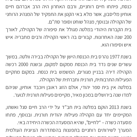
כנסת, פיתחו חיים רוחניים, ורבם האחרון היה הרב אברהם חיים
אוחיון מליסבון, אשר מלא באי הקטן את התפקיד של המנהיג הרוחני
של הקהילה ובנוסף, מנהל שוחט וסופר סת”ם.
בית הקברות היהודי במלטה מגולל את סיפורה של הקהילה, לאורך
200 שנה האחרונות. קבורים בה ראשי הקהילה ורבים מחבריה איש
איש וסיפורו הוא.
בשנת 1977 נהרס בית הכנסת הישן של הקהילה בבירה וולטה. במשך
עשרים שנים נדד בית הכנסת ממקום למקום, ובשנת 2000 רכשה
הקהילה דירה בבניין מגורים, המשמש בית כנסת. במקום מתקיים
הפעילות התרבותית, תורנית וחברתית של הקהילה.
במלטה אין בית ספר יהודי, אולם הזוג ראובן ויוכבד אוחיון, שניהם
למדו שנה בירושלים במכון מאיר, מקיימים פעילות תורנית לנוער.
בשנת 2013 הוקם במלטה בית חב”ד על ידי הרב חיים סגל ואשתו,
המקיימים יחד עם הקהילה פעילות יהודית תורנית. ובנוסף, פתחו
מסעדה כשרה – “לחיים”, שהיא המסעדה הכשרה היחידה באי.
המערך לשירותים רוחניים בתפוצות בהסתדרות הציונית העולמית