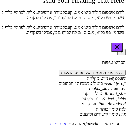
Add Your Heading Text Here
לורם איפסום דולור סיט אמט, קונסקטורר אדיפיסינג אלית לפרומי בלוף קי
צשחמי צש בליא, מנסוטו צמלח לביקו ננבי, צמוקו בלוקריה.
לורם איפסום דולור סיט אמט, קונסקטורר אדיפיסינג אלית לפרומי בלוף קי
צשחמי צש בליא, מנסוטו צמלח לביקו ננבי, צמוקו בלוקריה.
תפריט נגישות
close
פתיחה וסגירה של תפריט הנגישות
keyboard
ניווט מקלדת
visibility_off
ביטול אנימציות / הבהובים
nights_stay
Contrast
format_size
הגדלת טקסט
text_fields
הקטנת טקסט
font_download
גופן קריא
title
סימון כותרות
link
סימון קישורים ולחצנים
מופעל ב
favorite
אהבה
ע״י
עמית מורנו