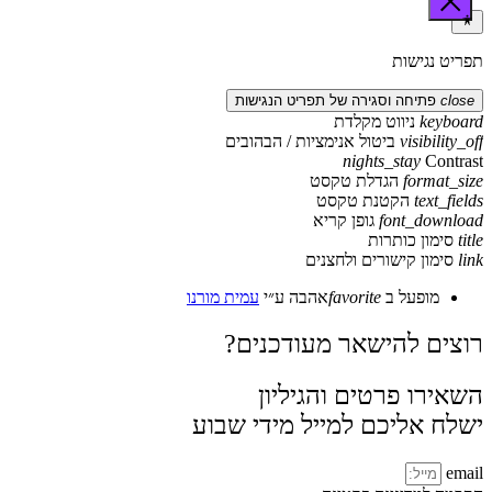
תפריט נגישות
close
פתיחה וסגירה של תפריט הנגישות
keyboard
ניווט מקלדת
visibility_off
ביטול אנימציות / הבהובים
nights_stay
Contrast
format_size
הגדלת טקסט
text_fields
הקטנת טקסט
font_download
גופן קריא
title
סימון כותרות
link
סימון קישורים ולחצנים
מופעל ב
favorite
אהבה
ע״י
עמית מורנו
רוצים להישאר מעודכנים?
השאירו פרטים והגיליון
ישלח אליכם למייל מידי שבוע
email