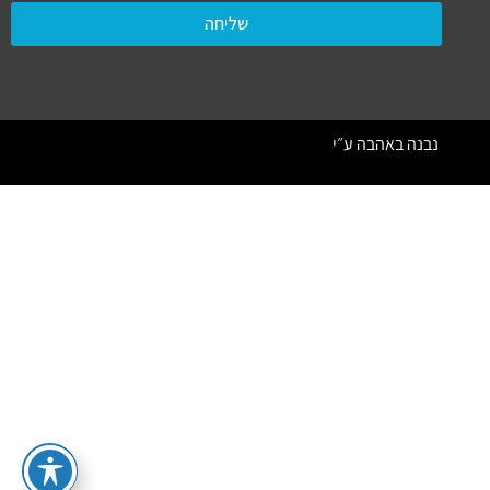
שליחה
נבנה באהבה ע״י