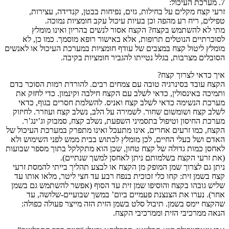
7. מערכת העיכול:
זרעי קצח מקלים על בחילות, גזים, נפיחות בבטן, קנדידה, עצירות,
טפילים, ריח רע מהפה וכן בעיות עיכול עקב חומציות נמוכה.
מתי לא להשתמש בקצח? הקצח אסור לנשים בהריון ואינו מומלץ
לסוכרתיים הנוטלים תרופות, אלא באישור רופא מוסמך. כמו כן, לא
מומלץ ליטול קצח במצבים של עודף חומציות במערכת העיכול או לאנשים
הסובלים מצרבות, בגלל נטייתו להגביר חומציות בקיבה.
איך כדאי לצרוך קצח?
הקצח עובד בסינרגיה טובה עם צמחים רבים. להורדת רמות הסוכר בדם
ותמיכה באינסולין, כדאי לשלב עם הקצח חילבה וקינמון. כדי לחזק את
מערכת הנשימה כדאי לשלב קצח ואניס. להשלמת חסרים בגוף, כדאי
לשלב קצח ושומשום שחור. לשמירה על הלב, נשלב קצח ועוזרר. לחיזוק
מערכת החיסון וטיפול בתסמיני השפעת, נשלב קצח, סמבוק וג’ינג’ר.
הקצח, כמו זרעים אחרים, אינו מתעכל ואינו מתפרק במערכת העיכול של
האדם ושל בעלי החיים, לכן מומלץ לכתוש בבית ממש לפני השימוש ולא
לאחסן כמות גדולה של קצח טחון, שכן הוא מתקלקל בתוך מספר שבועות
(את זרעי הקצח בשלמותם ניתן לאחסן למשך שנתיים).
ניתן גם לצרוך שמן המופק מן הקצח או לבצע תהליך בייתי להמסת זרעי
קצח בשמן זית: קחו כלי זכוכית בנפח רבע עד חצי ליטר, מלאו אותו עד
שליש גובהו בקצח והוסיפו שמן זית עד הסוף (אפשר להשתמש גם בשמן
אחר). נערו את הצנצנת פעמיים ביום’ במשך שבועיים-שלושה, עד
שהקצח יימס בשמן. תיבול סלט בשמן הזית הזה מייצר פעולה כפולה:
הנאה ממרכיבי הזית וממרכיבי הקצח.