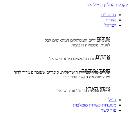
דלג
לקבלת הגיליון במייל >>
לתוכן
דף הבית
אודות
ישראל
טיולים
מיטב הטיולים והמסלולים המתאימים לכל
לזוגות, משפחות וקבוצות
אתרים
אתרי תיירות המומלצים ביותר בישראל
סיפורי מורשת
אתרים מההיסטוריה הישראלית, סיפורים שעוברים מדור לדור
ומעצימות את הקשר הרב דורי.
צמחי הארץ
פרחים וצמחי הבר של ארץ ישראל
חו״ל
מסעדות כשרות מומלצות
צור קשר