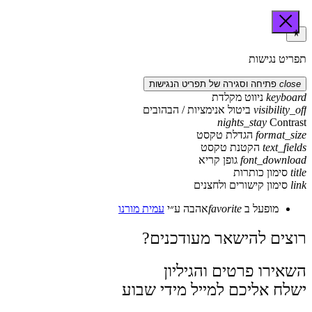
תפריט נגישות
close
פתיחה וסגירה של תפריט הנגישות
keyboard
ניווט מקלדת
visibility_off
ביטול אנימציות / הבהובים
nights_stay
Contrast
format_size
הגדלת טקסט
text_fields
הקטנת טקסט
font_download
גופן קריא
title
סימון כותרות
link
סימון קישורים ולחצנים
מופעל ב
favorite
אהבה
ע״י
עמית מורנו
רוצים להישאר מעודכנים?
השאירו פרטים והגיליון
ישלח אליכם למייל מידי שבוע