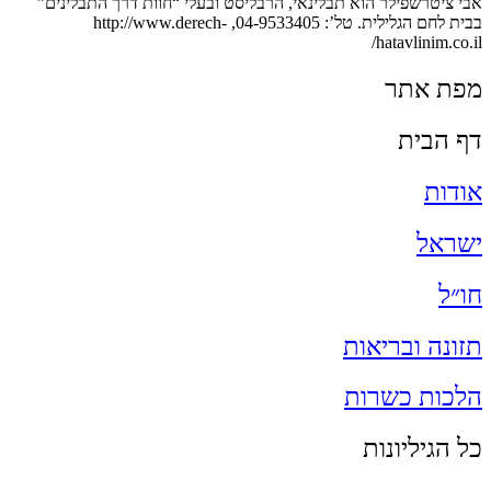
אבי ציטרשפילר הוא תבלינאי, הרבליסט ובעלי “חוות דרך התבלינים”
בבית לחם הגלילית. טל’: 04-9533405, http://www.derech-
hatavlinim.co.il/
מפת אתר
דף הבית
אודות
ישראל
חו״ל
תזונה ובריאות
הלכות כשרות
כל הגיליונות