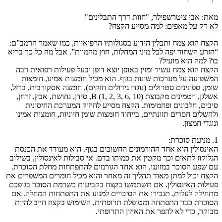
מאת: אבי ציטרשפילר, "חוות דרך התבלינים"
לא רק על מאפים: למה מסייע הקצח?
הקצח הוא צמח ותבלין הידוע בסגולותיו הרפואיות, כמו שאמר הרמב”ם:
“הזרע השחור יפה לכל מיני המחלות, חוץ מהמוות”. אבל מה כל כך בריא
בו? למה הוא מועיל?
הקצח הוא צמח עשיר ומזין באופן יוצא דופן ובעל פעילות רפואית רבה
המשפיעה על מערכות שונות בגוף. הוא מכיל חומצות אמינו, חומצות
שומן, ספונינים סטרולים (נוגדי גידולים חזקים), חומצה אסקורבית, ברזל,
אשלגן, ויטמינים מקבוצת B (1, 2, 3, 6, 10), סידן, נחושת, אבץ, זרחן,
סיבים, חלבונים ופחמימות. הקצח מסייע לחיזוק המערכת החיסונית
ולהשלים חסרים תזונתיים, בייחוד חומצות שומן חיוניות, חומצות אמינו
ונוגדי חמצון.
1. מניעת סוכרת:
האינסולין הוא אחד ההורמונים החשובים בגוף. הוא מעודד את הכנסת
הגלוקוז לתאים וכך מקטין את כמותו בדם. אי סבילות לאינסולין, בשילוב
עם שפע הסוכר במזוננו, הוא אחד הגורמים להתפתחות מחלת הסוכרת.
הקצח יכול למתן מאוד תהליך זה מאחר והוא מכיל חומרים המשפרים את
פעילות האינסולין. אם תשתמשו בקצח בקביעות כשרמת הסוכר בגופכם
מתחילה לעלות, תגבירו את הסיכויים למנוע את התפתחות המחלה. אם
הסוכרת כבר התפתחה ומטופלת תרופתית, השימוש בקצח חייב להיות
מבוקר, כדי לא להפר את האיזון התרופתי.