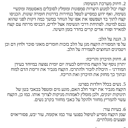
2. חיזוק מערכת הנשימה:
קצח יכול למנוע היצרות סמפונות ומומלץ לסובלים מאסטמה ומקשיי
נשימה, ואף ידוע כמסייע לטפל בנחירות בדרגות חומרה שונות. הכניסו
קצח לתוך בד ושפשפו את אפו של הנוחר במשך כמה דקות לפני שהוא
נכנס למיטה. לפתיחת דרכי הנשימה אצל ילדים, הכניסו מרתח עם קצח
למאייד ופזרו אדים קרים בחדר בזמן השינה.
3. הגנה על הלב:
על פי המסורת הקצח מגן על הלב בזכות חומרים מאזני סוכר ולחץ דם וכן
ויטמינים הנחוצים לשמירה על הלב.
4. חיזוק הזיכרון והריכוז:
יתרון נוסף של הקצח מתייחס לבעיה יום יומית נפוצה במיוחד בעידן
המודרני – היכולת לזכור ולהתרכז. הקצח מגביר את זרימת הדם למוח
ובתוך כך מחזק את הזיכרון ואת הריכוז.
5. נשים בכלל ויולדות בפרט:
הקצח מגביר את ייצור חלב האם, מונע גזים ומטפל בכאבי בטן של
תינוקות יונקים, ולכן מומלץ לאמהות מניקות לצרוך אותו. כמו כן, הקצח
עשוי להמריץ מחזור ולהקל על כאבי מחזור בקרב נשים.
6. בעיות עור:
שמן הקצח מסייע לטיפול בפגעי עור כמו אקזמה, עור יבש, פסוריאזיס
ופצעים מוגלתיים.