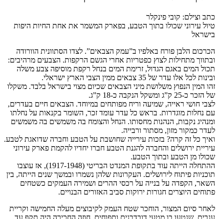
כתב וצילם: קובי פינקלר
טיול עירוני שכולו בתוך הטבע, בפארק המשמר את אחת החיות היפות
בישראל
הכרכום הלבן פורח באלפיו ב”עמק הצבאים”. לצדו הסתוונית הוורודה
ובתווך מתחילות לצוץ כפטריות אחרי הגשם הרקפות. הצבעים מרהיבים:
תכול המים באגם הגדול, זרימת המים בנחל רקפת מוסיפה צבע משלה
ובינות לכל אלו עדר של 35 צבאים ממין הצבי הארץ ישראלי.
זהו המין הנפוץ משלושת מיני הצבאים שכיום מצוי בישראל בלבד. משקלו
של הזכר כ-25 ק”ג ומשקל הנקבה כ-18 ק”ג.
לצבי חושי ראייה, שמיעה וריח מפותחים במיוחד. הצבאים חיים בעדרים,
עם נחלות מוגדרות. בראש כל עדר עומד זכר, השומר בקנאות על נחלתו
ומנהיג נקבות, הנהנות מחסותו. הנחל והצומח בה משמשים בה משמשים
לעדר כמקור מזון, מסתור ורבייה.
ואיך כל זה קרה? בזכות עירייה שחושבת על הטבע וחברה שדואגת לטבע.
עיריית ירושלים והחברה להגנת הטבע חברו יחדיו להקמת פארק עירוני
שכולו מן הטבע ובתוך הטבע.
ההתחלה הייתה עוד בתקופת המנדט הבריטי (1917-1948), אז עוצבו
תוכניות פיתוח לירושלים. העקרונות שלהן נשמרו ובמשך שנים הייתה, בין
השאר, הקפדה על בנייה על רכסי ההרים ושמירה העמקים כשטחים
פתוחים היוצרים חגורות ירוקות סביב האזורים הבנויים.
לאחר סיום המצור, הוחכר שטח העמק לקיבוצים מעלה החמישה וקריית
ענבים, שנטעו בו מטעי דובדבנים ותפוחים. חוזה החכירה היה תקף עד