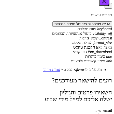
תפריט נגישות
close
פתיחה וסגירה של תפריט הנגישות
keyboard
ניווט מקלדת
visibility_off
ביטול אנימציות / הבהובים
nights_stay
Contrast
format_size
הגדלת טקסט
text_fields
הקטנת טקסט
font_download
גופן קריא
title
סימון כותרות
link
סימון קישורים ולחצנים
מופעל ב
favorite
אהבה
ע״י
עמית מורנו
רוצים להישאר מעודכנים?
השאירו פרטים והגיליון
ישלח אליכם למייל מידי שבוע
email