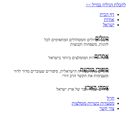
דלג
לקבלת הגיליון במייל >>
לתוכן
דף הבית
אודות
ישראל
טיולים
מיטב הטיולים והמסלולים המתאימים לכל
לזוגות, משפחות וקבוצות
אתרים
אתרי תיירות המומלצים ביותר בישראל
סיפורי מורשת
אתרים מההיסטוריה הישראלית, סיפורים שעוברים מדור לדור
ומעצימות את הקשר הרב דורי.
צמחי הארץ
פרחים וצמחי הבר של ארץ ישראל
חו״ל
מסעדות כשרות מומלצות
צור קשר