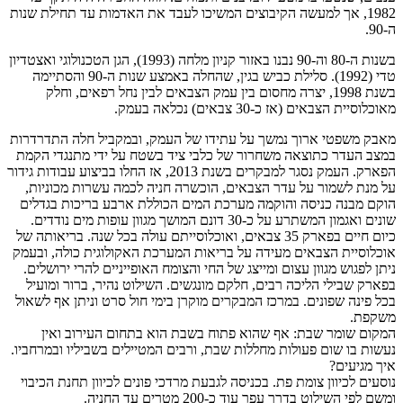
1982, אך למעשה הקיבוצים המשיכו לעבד את האדמות עד תחילת שנות
ה-90.
בשנות ה-80 וה-90 נבנו באזור קניון מלחה (1993), הגן הטכנולוגי ואצטדיון
טדי (1992). סלילת כביש בגין, שהחלה באמצע שנות ה-90 והסתיימה
בשנת 1998, יצרה מחסום בין עמק הצבאים לבין נחל רפאים, וחלק
מאוכלוסיית הצבאים (אז כ-30 צבאים) נכלאה בעמק.
מאבק משפטי ארוך נמשך על עתידו של העמק, ובמקביל חלה התדרדרות
במצב העדר כתוצאה משחרור של כלבי ציד בשטח על ידי מתנגדי הקמת
הפארק. העמק נסגר למבקרים בשנת 2013, אז החלו בביצוע עבודות גידור
על מנת לשמור על עדר הצבאים, הוכשרה חניה לכמה עשרות מכוניות,
הוקם מבנה כניסה והוקמה מערכת המים הכוללת ארבע בריכות בגדלים
שונים ואגמון המשתרע על כ-30 דונם המושך מגוון עופות מים נודדים.
כיום חיים בפארק 35 צבאים, ואוכלוסייתם עולה בכל שנה. בריאותה של
אוכלוסיית הצבאים מעידה על בריאות המערכת האקולוגית כולה, ובעמק
ניתן לפגוש מגוון עצום ומייצג של החי והצומח האופייניים להרי ירושלים.
בפארק שבילי הליכה רבים, חלקם מונגשים. השילוט נהיר, ברור ומועיל
בכל פינה שפונים. במרכז המבקרים מוקרן בימי חול סרט וניתן אף לשאול
משקפת.
המקום שומר שבת: אף שהוא פתוח בשבת הוא בתחום העירוב ואין
נעשות בו שום פעולות מחללות שבת, ורבים המטיילים בשביליו ובמרחביו.
איך מגיעים?
נוסעים לכיוון צומת פת. בכניסה לגבעת מרדכי פונים לכיוון תחנת הכיבוי
ומשם לפי השילוט בדרך עפר עוד כ-200 מטרים עד החניה.